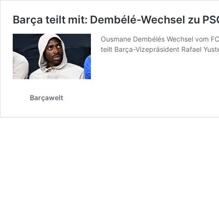
Barça teilt mit: Dembélé-Wechsel zu P
Ousmane Dembélés Wechsel vom FC Ba
teilt Barça-Vizepräsident Rafael Yust
Barçawelt