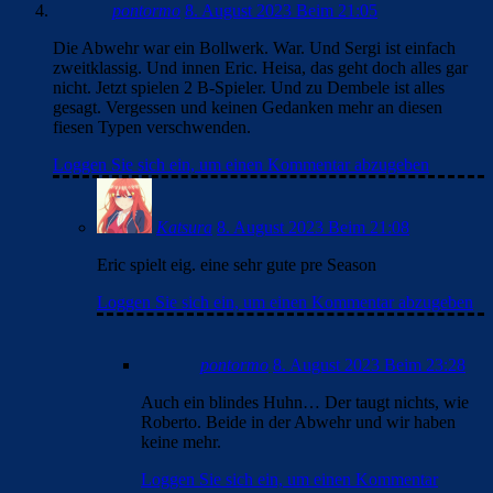
pontormo
8. August 2023 Beim 21:05
Die Abwehr war ein Bollwerk. War. Und Sergi ist einfach
zweitklassig. Und innen Eric. Heisa, das geht doch alles gar
nicht. Jetzt spielen 2 B-Spieler. Und zu Dembele ist alles
gesagt. Vergessen und keinen Gedanken mehr an diesen
fiesen Typen verschwenden.
Loggen Sie sich ein, um einen Kommentar abzugeben
Katsura
8. August 2023 Beim 21:08
Eric spielt eig. eine sehr gute pre Season
Loggen Sie sich ein, um einen Kommentar abzugeben
pontormo
8. August 2023 Beim 23:28
Auch ein blindes Huhn… Der taugt nichts, wie
Roberto. Beide in der Abwehr und wir haben
keine mehr.
Loggen Sie sich ein, um einen Kommentar