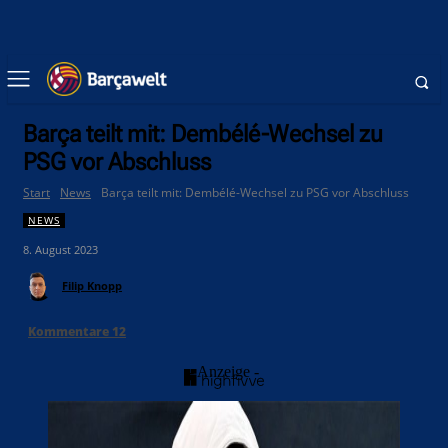
Barça teilt mit: Dembélé-Wechsel zu
PSG vor Abschluss
Start
News
Barça teilt mit: Dembélé-Wechsel zu PSG vor Abschluss
NEWS
8. August 2023
Filip Knopp
Kommentare
12
- Anzeige -