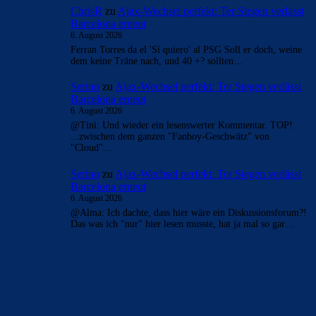
ChrisR
zu
Ajax-Wechsel perfekt: Ter Stegen verlässt
Barcelona erneut
6. August 2026
Ferran Torres da el 'Sí quiero' al PSG Soll er doch, weine
dem keine Träne nach, und 40 +? sollten…
Serino
zu
Ajax-Wechsel perfekt: Ter Stegen verlässt
Barcelona erneut
6. August 2026
@Tini: Und wieder ein lesenswerter Kommentar. TOP!
...zwischen dem ganzen "Fanboy-Geschwätz" von
"Cloud"...
Serino
zu
Ajax-Wechsel perfekt: Ter Stegen verlässt
Barcelona erneut
6. August 2026
@Alma: Ich dachte, dass hier wäre ein Diskussionsforum?!
Das was ich "nur" hier lesen musste, hat ja mal so gar…
BILDERGALERIEN
Barça zurück im Camp Nou: Der große Comeback-Tag in Bildern