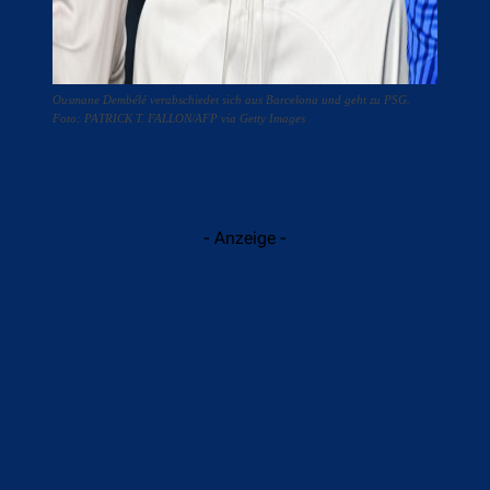
Ousmane Dembélé verabschiedet sich aus Barcelona und geht zu PSG.
Foto: PATRICK T. FALLON/AFP via Getty Images
- Anzeige -