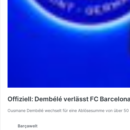
Offiziell: Dembélé verlässt FC Barcelon
Ousmane Dembélé wechselt für eine Ablösesumme von über 50 Mi
Barçawelt