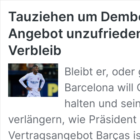
Tauziehen um Dembél
Angebot unzufrieden
Verbleib
Bleibt er, ode
Barcelona wil
halten und sei
verlängern, wie Präsident
Vertragsangebot Barças is