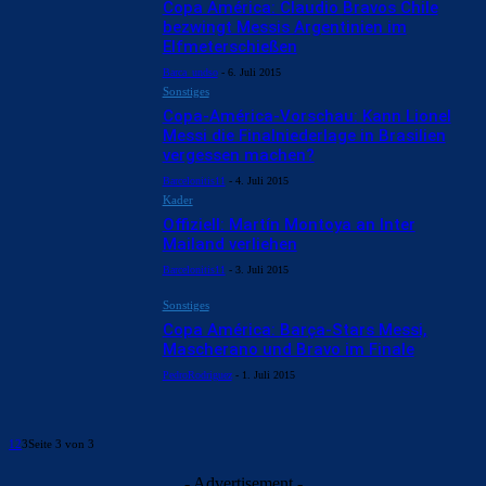
Copa América: Claudio Bravos Chile
bezwingt Messis Argentinien im
Elfmeterschießen
Barca_undso
-
6. Juli 2015
Sonstiges
Copa-América-Vorschau: Kann Lionel
Messi die Finalniederlage in Brasilien
vergessen machen?
Barcelonitis11
-
4. Juli 2015
Kader
Offiziell: Martín Montoya an Inter
Mailand verliehen
Barcelonitis11
-
3. Juli 2015
Sonstiges
Copa América: Barça-Stars Messi,
Mascherano und Bravo im Finale
PedroRodriguez
-
1. Juli 2015
1
2
3
Seite 3 von 3
- Advertisement -