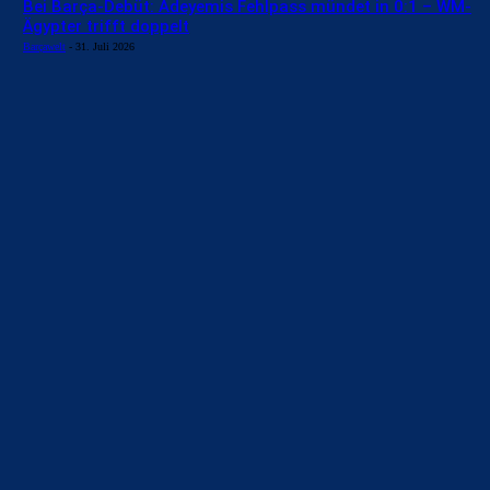
Bei Barça-Debüt: Adeyemis Fehlpass mündet in 0:1 – WM-
Ägypter trifft doppelt
Barçawelt
-
31. Juli 2026
BILDERGALERIEN
Barça zurück im Camp Nou: Der große Comeback-Tag in Bildern
22. November 2025
Heim und auswärts: Das sollen die Trikots von Barça für die Saison
2025/26 sein
6. Januar 2025
WEITERE KATEGORIEN
News
4691
xTop News
4116
La Liga
3264
Champions League
1112
Interview & PK
888
Sonstiges
675