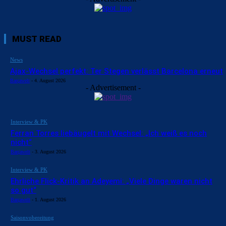
MUST READ
News
Ajax-Wechsel perfekt: Ter Stegen verlässt Barcelona erneut
Barçawelt
-
4. August 2026
- Advertisement -
Interview & PK
Ferran Torres liebäugelt mit Wechsel: „Ich weiß es noch
nicht“
Barçawelt
-
3. August 2026
Interview & PK
Ehrliche Flick-Kritik an Adeyemi: „Viele Dinge waren nicht
so gut“
Barçawelt
-
1. August 2026
Saisonvobereitung