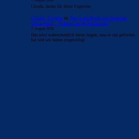
7. August 2026
Clouds, danke für deine Expertise
Clouds: Experte
zu
Barça mit Rodri anscheinend
schon einig – Vollzug am Wochenende?
7. August 2026
Das wird wahrscheinlich daran liegen, dass er das gefordert
hat und wir haben eingewilligt.
BILDERGALERIEN
Barça zurück im Camp Nou: Der große Comeback-Tag in Bildern
22. November 2025
Heim und auswärts: Das sollen die Trikots von Barça für die Saison
2025/26 sein
6. Januar 2025
WEITERE KATEGORIEN
News
4693
xTop News
4118
La Liga
3264