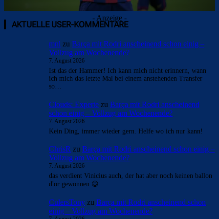
- Anzeige -
AKTUELLE USER-KOMMENTARE
mnl
zu
Barça mit Rodri anscheinend schon einig –
Vollzug am Wochenende?
7. August 2026
Ist das der Hammer! Ich kann mich nicht erinnern, wann
ich mich das letzte Mal bei einem anstehenden Transfer
so…
Clouds: Experte
zu
Barça mit Rodri anscheinend
schon einig – Vollzug am Wochenende?
7. August 2026
Kein Ding, immer wieder gern. Helfe wo ich nur kann!
ChrisR
zu
Barça mit Rodri anscheinend schon einig –
Vollzug am Wochenende?
7. August 2026
das verdient Vinicius auch, der hat aber noch keinen ballon
d'or gewonnen 😃
CulersTony
zu
Barça mit Rodri anscheinend schon
einig – Vollzug am Wochenende?