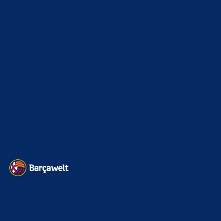
Champions League
1112
Interview & PK
888
Sonstiges
675
Kader
626
Transfermarkt
601
Impressum
Datenschutz
Kontakt