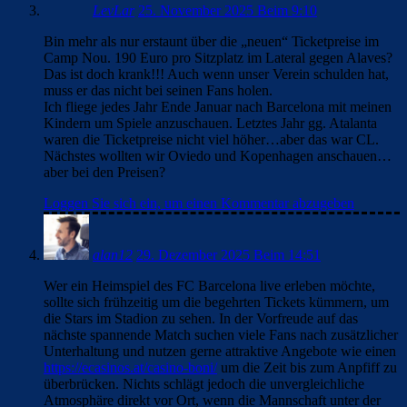
LevLar
25. November 2025 Beim 9:10
Bin mehr als nur erstaunt über die „neuen“ Ticketpreise im
Camp Nou. 190 Euro pro Sitzplatz im Lateral gegen Alaves?
Das ist doch krank!!! Auch wenn unser Verein schulden hat,
muss er das nicht bei seinen Fans holen.
Ich fliege jedes Jahr Ende Januar nach Barcelona mit meinen
Kindern um Spiele anzuschauen. Letztes Jahr gg. Atalanta
waren die Ticketpreise nicht viel höher…aber das war CL.
Nächstes wollten wir Oviedo und Kopenhagen anschauen…
aber bei den Preisen?
Loggen Sie sich ein, um einen Kommentar abzugeben
alan12
29. Dezember 2025 Beim 14:51
Wer ein Heimspiel des FC Barcelona live erleben möchte,
sollte sich frühzeitig um die begehrten Tickets kümmern, um
die Stars im Stadion zu sehen. In der Vorfreude auf das
nächste spannende Match suchen viele Fans nach zusätzlicher
Unterhaltung und nutzen gerne attraktive Angebote wie einen
https://ecasinos.at/casino-boni/
um die Zeit bis zum Anpfiff zu
überbrücken. Nichts schlägt jedoch die unvergleichliche
Atmosphäre direkt vor Ort, wenn die Mannschaft unter der