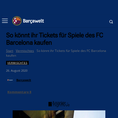
So könnt ihr Tickets für Spiele des FC
Barcelona kaufen
Start
Vermischtes
So könnt ihr Tickets für Spiele des FC Barcelona
kaufen
VERMISCHTES
26. August 2020
Barçawelt
Kommentare
8
- Anzeige -