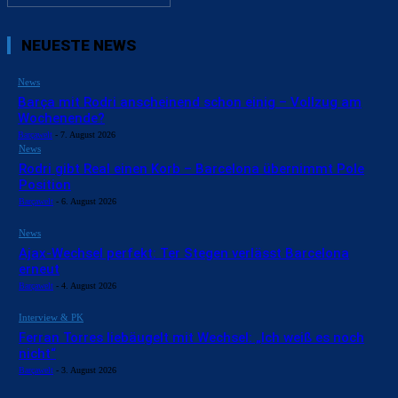
NEUESTE NEWS
News
Barça mit Rodri anscheinend schon einig – Vollzug am
Wochenende?
Barçawelt
-
7. August 2026
News
Rodri gibt Real einen Korb – Barcelona übernimmt Pole
Position
Barçawelt
-
6. August 2026
News
Ajax-Wechsel perfekt: Ter Stegen verlässt Barcelona
erneut
Barçawelt
-
4. August 2026
Interview & PK
Ferran Torres liebäugelt mit Wechsel: „Ich weiß es noch
nicht“
Barçawelt
-
3. August 2026