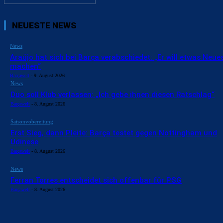
NEUESTE NEWS
News
Araújo hat sich bei Barça verabschiedet: „Er will etwas Neue
machen“
Barçawelt
-
9. August 2026
News
Duo soll Klub verlassen: „Ich gebe ihnen diesen Ratschlag“
Barçawelt
-
8. August 2026
Saisonvobereitung
Erst Sieg, dann Pleite: Barça testet gegen Nottingham und
Udinese
Barçawelt
-
8. August 2026
News
Ferran Torres entscheidet sich offenbar für PSG
Barçawelt
-
8. August 2026