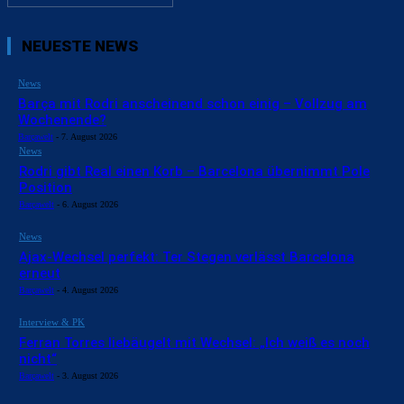
NEUESTE NEWS
News
Barça mit Rodri anscheinend schon einig – Vollzug am
Wochenende?
Barçawelt
-
7. August 2026
News
Rodri gibt Real einen Korb – Barcelona übernimmt Pole
Position
Barçawelt
-
6. August 2026
News
Ajax-Wechsel perfekt: Ter Stegen verlässt Barcelona
erneut
Barçawelt
-
4. August 2026
Interview & PK
Ferran Torres liebäugelt mit Wechsel: „Ich weiß es noch
nicht“
Barçawelt
-
3. August 2026