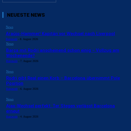
NEUESTE NEWS
News
Araújo-Hammer! Kapitän vor Wechsel nach Liverpool
Barçawelt
-
8. August 2026
News
Barça mit Rodri anscheinend schon einig – Vollzug am
Wochenende?
Barçawelt
-
7. August 2026
News
Rodri gibt Real einen Korb – Barcelona übernimmt Pole
Position
Barçawelt
-
6. August 2026
News
Ajax-Wechsel perfekt: Ter Stegen verlässt Barcelona
erneut
Barçawelt
-
4. August 2026