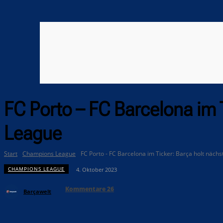
FC Porto – FC Barcelona im 
League
Start
Champions League
FC Porto - FC Barcelona im Ticker: Barça holt nächst
CHAMPIONS LEAGUE
4. Oktober 2023
Kommentare
26
Barçawelt