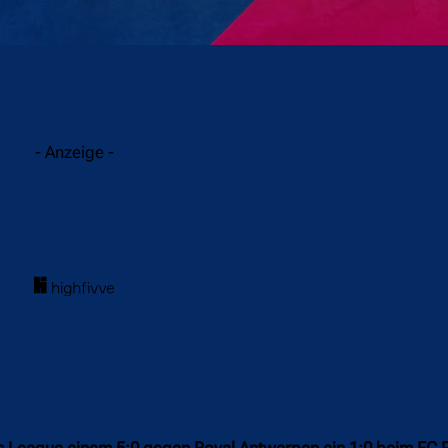
acebook
Twitter
WhatsApp
- Anzeige -
 League einem 5:0 gegen Royal Antwerpen ein 1:0 beim FC P