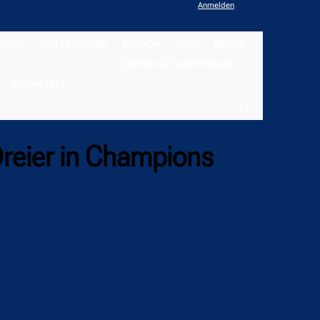
Anmelden
NEWS
WETTBEWERBE
STADION
VIDEO
BILDER
UNTERSTÜTZER WERDEN
COMMUNITY
Dreier in Champions