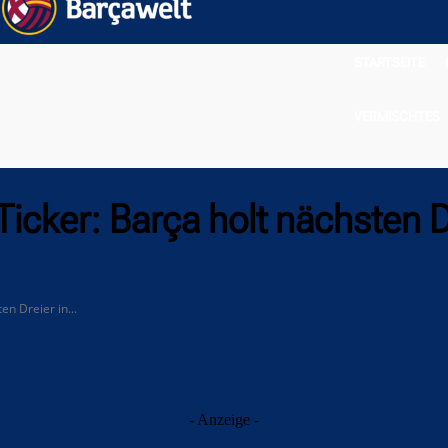
STARTSEITE
VERMISCHTES
Ticker: Barça holt nächsten 
en Dreier in...
- Anzeige -