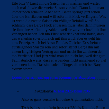
Eile bitte?? Lasst ihn die Saison fertig machen und wartet
doch mal ab wie die zweite Saison verläuft. Dann kann man
immer noch schauen. Aber nein, Barça springt jetzt schon
über die Barrikaden und will sofort mit Flick verlängern. Was
ist wenn die zweite Saison ein völliger Reinfall wird? So
schlimm, dass Barça Flick entlassen muss, aber dann müssen
sie ihm eine Abfindung zahlen, weil sie zu vorschnell mit ihm
verlängert haben. Ich bin Flick sehr dankbar und hoffe, dass
das weiterhin so erfolgreich mit ihm wird, aber es geht hier
ums Prinzip. Auch bei Ansu Fati das Gleiche. Er scheint ein
aufsteigender Star zu sein und sofort stattet Barça ihn mit
einem langfristigen Vertrag aus und macht ihn zu einem der
top Verdiener. Und jetzt wird man ihn nicht los, weil der gute
Fati natürlich weiss, dass er woanders nicht annähernd so viel
verdienen kann. Das sind solche Dinge, die mich bei Barça
extrem stören!
Loggen Sie sich ein, um einen Kommentar abzugeben
ForzaBarca
6. Mai 2025 Beim 7:06
Also so ganz verstehe ich deine Argumentation nicht.
TAA ist bestimmt kein besserer RV als Kounde. Einen