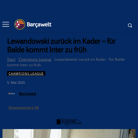
Lewandowski zurück im Kader – für
Balde kommt Inter zu früh
Start
Champions League
Lewandowski zurück im Kader - für Balde
kommt Inter zu früh
CHAMPIONS LEAGUE
5. Mai 2025
Barçawelt
Kommentare
56
- Anzeige -