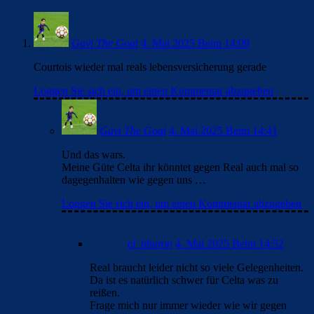
Gavi The Goat
4. Mai 2025 Beim 14:09
Courtois wieder mal reals lebensversicherung gerade
Loggen Sie sich ein, um einen Kommentar abzugeben
Gavi The Goat
4. Mai 2025 Beim 14:41
Und das wars.
Meine Güte Celta ihr könntet gegen Real auch mal so
dagegenhalten wie gegen uns …
Loggen Sie sich ein, um einen Kommentar abzugeben
el_tiburon
4. Mai 2025 Beim 14:52
Real braucht leider nicht so viele Gelegenheiten.
Da ist es natürlich schwer für Celta was zu
reißen.
Frage mich nur immer wieder wie wir gegen