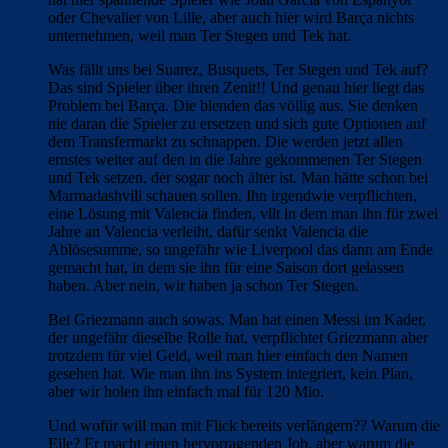
oder Chevalier von Lille, aber auch hier wird Barça nichts
unternehmen, weil man Ter Stegen und Tek hat.
Was fällt uns bei Suarez, Busquets, Ter Stegen und Tek auf?
Das sind Spieler über ihren Zenit!! Und genau hier liegt das
Problem bei Barça. Die blenden das völlig aus. Sie denken
nie daran die Spieler zu ersetzen und sich gute Optionen auf
dem Transfermarkt zu schnappen. Die werden jetzt allen
ernstes weiter auf den in die Jahre gekommenen Ter Stegen
und Tek setzen, der sogar noch älter ist. Man hätte schon bei
Marmadashvili schauen sollen. Ihn irgendwie verpflichten,
eine Lösung mit Valencia finden, vllt in dem man ihn für zwei
Jahre an Valencia verleiht, dafür senkt Valencia die
Ablösesumme, so ungefähr wie Liverpool das dann am Ende
gemacht hat, in dem sie ihn für eine Saison dort gelassen
haben. Aber nein, wir haben ja schon Ter Stegen.
Bei Griezmann auch sowas. Man hat einen Messi im Kader,
der ungefähr dieselbe Rolle hat, verpflichtet Griezmann aber
trotzdem für viel Geld, weil man hier einfach den Namen
gesehen hat. Wie man ihn ins System integriert, kein Plan,
aber wir holen ihn einfach mal für 120 Mio.
Und wofür will man mit Flick bereits verlängern?? Warum die
Eile? Er macht einen hervorragenden Job, aber warum die