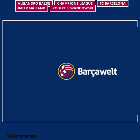
ALEJANDRO BALDE
CHAMPIONS LEAGUE
FC BARCELONA
INTER MAILAND
ROBERT LEWANDOWSKI
56 Kommentare