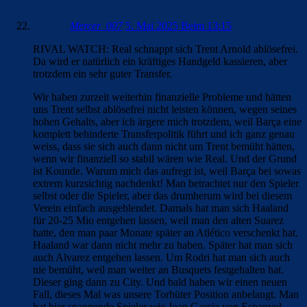
Mercer_007
5. Mai 2025 Beim 13:15
RIVAL WATCH: Real schnappt sich Trent Arnold ablösefrei.
Da wird er natürlich ein kräftiges Handgeld kassieren, aber
trotzdem ein sehr guter Transfer.
Wir haben zurzeit weiterhin finanzielle Probleme und hätten
uns Trent selbst ablösefrei nicht leisten können, wegen seines
hohen Gehalts, aber ich ärgere mich trotzdem, weil Barça eine
komplett behinderte Transferpolitik führt und ich ganz genau
weiss, dass sie sich auch dann nicht um Trent bemüht hätten,
wenn wir finanziell so stabil wären wie Real. Und der Grund
ist Kounde. Warum mich das aufregt ist, weil Barça bei sowas
extrem kurzsichtig nachdenkt! Man betrachtet nur den Spieler
selbst oder die Spieler, aber das drumherum wird bei diesem
Verein einfach ausgeblendet. Damals hat man sich Haaland
für 20-25 Mio entgehen lassen, weil man den alten Suarez
hatte, den man paar Monate später an Atlético verschenkt hat.
Haaland war dann nicht mehr zu haben. Später hat man sich
auch Alvarez entgehen lassen. Um Rodri hat man sich auch
nie bemüht, weil man weiter an Busquets festgehalten hat.
Dieser ging dann zu City. Und bald haben wir einen neuen
Fall, dieses Mal was unsere Torhüter Position anbelangt. Man
hat hier spannende Spieler wie Joan Garcia von Espanyol