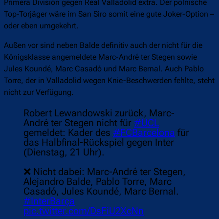
Primera División gegen Real Valladolid extra. Der polnische
Top-Torjäger wäre im San Siro somit eine gute Joker-Option –
oder eben umgekehrt.
Außen vor sind neben Balde definitiv auch der nicht für die
Königsklasse angemeldete Marc-André ter Stegen sowie
Jules Koundé, Marc Casadó und Marc Bernal. Auch Pablo
Torre, der in Valladolid wegen Knie-Beschwerden fehlte, steht
nicht zur Verfügung.
Robert Lewandowski zurück, Marc-
André ter Stegen nicht für
#UCL
gemeldet: Kader des
#FCBarcelona
für
das Halbfinal-Rückspiel gegen Inter
(Dienstag, 21 Uhr).
❌️ Nicht dabei: Marc-André ter Stegen,
Alejandro Balde, Pablo Torre, Marc
Casadó, Jules Koundé, Marc Bernal.
#InterBarça
pic.twitter.com/DsFiU2XcNn