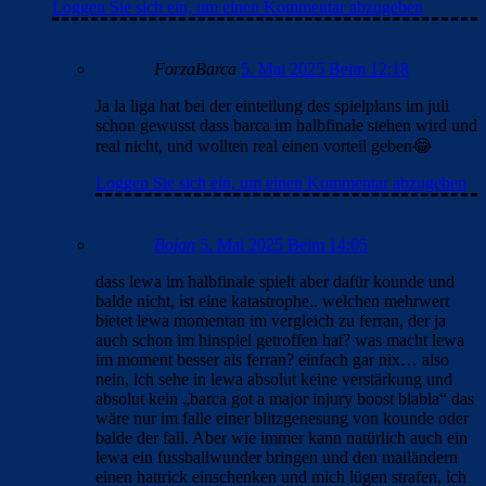
Loggen Sie sich ein, um einen Kommentar abzugeben
ForzaBarca
5. Mai 2025 Beim 12:18
Ja la liga hat bei der einteilung des spielplans im juli
schon gewusst dass barca im halbfinale stehen wird und
real nicht, und wollten real einen vorteil geben😂
Loggen Sie sich ein, um einen Kommentar abzugeben
Bojan
5. Mai 2025 Beim 14:05
dass lewa im halbfinale spielt aber dafür kounde und
balde nicht, ist eine katastrophe.. welchen mehrwert
bietet lewa momentan im vergleich zu ferran, der ja
auch schon im hinspiel getroffen hat? was macht lewa
im moment besser als ferran? einfach gar nix… also
nein, ich sehe in lewa absolut keine verstärkung und
absolut kein „barca got a major injury boost blabla“ das
wäre nur im falle einer blitzgenesung von kounde oder
balde der fall. Aber wie immer kann natürlich auch ein
lewa ein fussballwunder bringen und den mailändern
einen hattrick einschenken und mich lügen strafen, ich