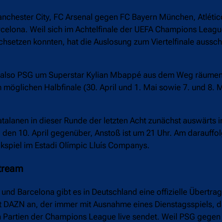
Manchester City, FC Arsenal gegen FC Bayern München, Atlét
celona. Weil sich im Achtelfinale der UEFA Champions Leag
rchsetzen konnten, hat die Auslosung zum Viertelfinale aussc
un also PSG um Superstar Kylian Mbappé aus dem Weg räumen
möglichen Halbfinale (30. April und 1. Mai sowie 7. und 8. 
talanen in dieser Runde der letzten Acht zunächst auswärts 
 den 10. April gegenüber, Anstoß ist um 21 Uhr. Am darauffo
kspiel im Estadi Olímpic Lluís Companys.
stream
 und Barcelona gibt es in Deutschland eine offizielle Übertr
 DAZN an, der immer mit Ausnahme eines Dienstagsspiels, da
n Partien der Champions League live sendet. Weil PSG gegen