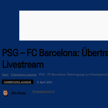
PSG – FC Barcelona: Übert
Livestream
Start
Champions League
PSG – FC Barcelona: Übertragung zur Champions L
CHAMPIONS LEAGUE
9. April 2024
Kommentare
0
Filip Knopp