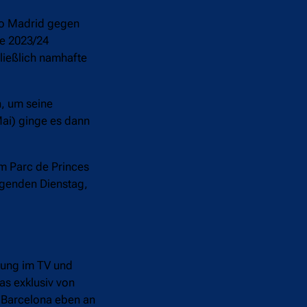
ico Madrid gegen
ue 2023/24
hließlich namhafte
, um seine
Mai) ginge es dann
im Parc de Princes
lgenden Dienstag,
agung im TV und
s exklusiv von
 Barcelona eben an