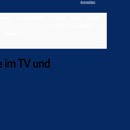
Anmelden
NEWS
WETTBEWERBE
STADION
VIDEO
BILDER
UNTERSTÜTZER WERDEN
COMMUNITY
e im TV und