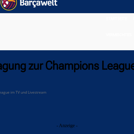
STARTSEITE
VERMISCHTES
ragung zur Champions Leagu
eague im TV und Livestream
- Anzeige -