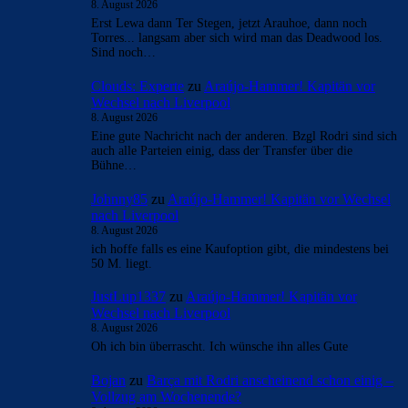
8. August 2026
Erst Lewa dann Ter Stegen, jetzt Arauhoe, dann noch
Torres... langsam aber sich wird man das Deadwood los.
Sind noch…
Clouds: Experte
zu
Araújo-Hammer! Kapitän vor
Wechsel nach Liverpool
8. August 2026
Eine gute Nachricht nach der anderen. Bzgl Rodri sind sich
auch alle Parteien einig, dass der Transfer über die
Bühne…
Johnny85
zu
Araújo-Hammer! Kapitän vor Wechsel
nach Liverpool
8. August 2026
ich hoffe falls es eine Kaufoption gibt, die mindestens bei
50 M. liegt.
JustLup1337
zu
Araújo-Hammer! Kapitän vor
Wechsel nach Liverpool
8. August 2026
Oh ich bin überrascht. Ich wünsche ihn alles Gute
Bojan
zu
Barça mit Rodri anscheinend schon einig –
Vollzug am Wochenende?