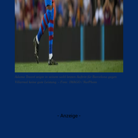
Adama Traoré zeigte in seinem wohl letzten Auftritt für Barcelona gegen
Villarreal keine gute Leistung. - Foto: IMAGO / NurPhoto
- Anzeige -