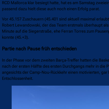
RCD Mallorca klar besiegt hatte, hat es am Samstag zweiei
passend dazu hielt diese auch noch einen Erfolg parat.
Vor 45.157 Zuschauern (45.401 sind aktuell maximal erlaubt)
Robert Lewandowski, der das Team erstmals überhaupt als K
Minute auf die Siegerstraße, ehe Ferran Torres zum Pausen
konnte (45.+3).
Partie nach Pause früh entschieden
In der Phase vor dem zweiten Barça-Treffer hatten die Bask
nach der ersten Hälfte des ersten Durchgangs mehr in die
angesichts der Camp-Nou-Rückkehr einen motivierten, gar bef
Entschlossenheit.