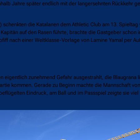
nhalb Jahre später endlich mit der langersehnten Rückkehr g
 schenkten die Katalanen dem Athletic Club am 13. Spieltag v
apitän auf den Rasen führte, brachte die Gastgeber schon in
pfiff nach einer Weltklasse-Vorlage von Lamine Yamal per Au
en eigentlich zunehmend Gefahr ausgestrahlt, die Blaugrana 
 Partie kommen. Gerade zu Beginn machte die Mannschaft von
lügelten Eindruck, am Ball und im Passspiel zeigte sie viel 