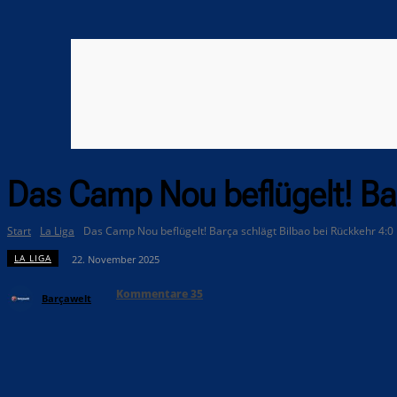
Das Camp Nou beflügelt! Bar
Start
La Liga
Das Camp Nou beflügelt! Barça schlägt Bilbao bei Rückkehr 4:0
LA LIGA
22. November 2025
Kommentare
35
Barçawelt