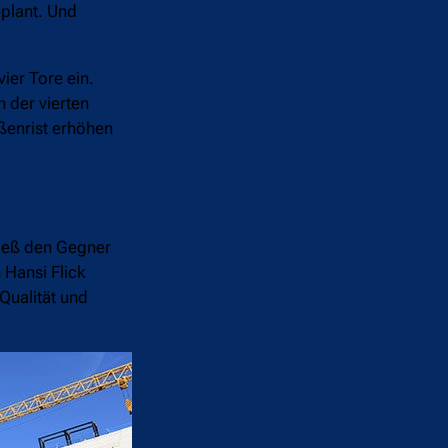
eplant. Und
ier Tore ein.
 der vierten
ßenrist erhöhen
ließ den Gegner
 Hansi Flick
Qualität und