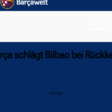
STARTSEITE
VERMISCHTES
ça schlägt Bilbao bei Rückk
- Anzeige -