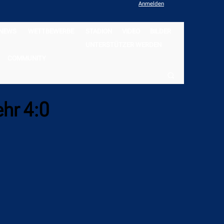
Anmelden
NEWS
WETTBEWERBE
STADION
VIDEO
BILDER
UNTERSTÜTZER WERDEN
COMMUNITY
ehr 4:0