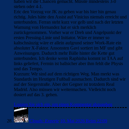
haben wir die Chancen gemacht. Müsste mindestens 3-0
stehen oder 4-1.
Eric den Vorzug vor JK zu geben war bis hier hin genau
richtig. Jules hätte den Assist auf Vinicius niemals erreicht und
unterbunden. Ferran steht kurz vor gelb und nach der letzten
Warnung von Hernandez hat er sich merklich
zurückgenommen. Vorher war er Dreh und Angelpunkt der
ersten Pressing-Linie und Initiator. Wäre er immer so
kaltschnäuzig wäre er allein aufgrund seiner Work-Rate ein
absoluter X-Faktor. Ansonsten Gavi sortiert im MF und gibt
Anweisungen. Dadurch mehr Bälle hinter die Kette gut
unterbunden. Ich denke wenn Raphinha kommt ist TAA auf
links geliefert, Fermin ist ballsicher aber ihm fehlt die Physis
und das Tempo.
Kurzum: Wir sind auf dem richtigen Weg. Man merkt was
Standards im Heutigen Fußball ausmachen. Dadurch sind wir
auf der Siegerstraße. Aber der Gegner ist trotzdem Real
Madrid. Also müssen wir weitermachen. Vielleicht noch
dosiert auf das 3. gehen.
Loggen Sie sich ein, um einen Kommentar abzugeben
Clouds: Experte
10. Mai 2026 Beim 22:09