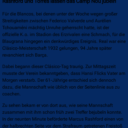
Rashford und Torres lassen das Camp Nou jubeln
Für die Blancos, bei denen unter der Woche wegen großer
Streitigkeiten zwischen Federico Valverde und Aurélien
Tchouaméni mächtig Unruhe geherrscht hatte, ist der
offizielle K.o. im Stadion des Erzrivalen eine Schmach, für die
Blaugrana hingegen ein denkwürdiges Ereignis. Real war eine
Clásico-Meisterschaft 1932 gelungen, 94 Jahre später
revanchiert sich Barça.
Dabei begann dieser Clásico-Tag traurig. Zur Mittagszeit
musste der Verein bekanntgeben, dass Hansi Flicks Vater am
Morgen verstarb. Der 61-Jährige entschied sich dennoch
dazu, die Mannschaft wie üblich von der Seitenlinie aus zu
coachen.
Zu sehen bekam er von dort aus, wie seine Mannschaft
zusammen mit ihm schon früh zwei Treffer bejubeln konnte.
In der neunten Minute beförderte Marcus Rashford einen von
der halbrechten Seite vor dem Strafraum getretenen Freistoß