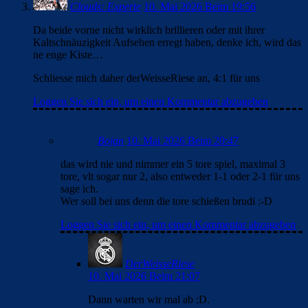
Clouds: Experte
10. Mai 2026 Beim 19:56
Da beide vorne nicht wirklich brillieren oder mit ihrer
Kaltschnäuzigkeit Aufsehen erregt haben, denke ich, wird das
ne enge Kiste…
Schliesse mich daher derWeisseRiese an, 4:1 für uns
Loggen Sie sich ein, um einen Kommentar abzugeben
Bojan
10. Mai 2026 Beim 20:47
das wird nie und nimmer ein 5 tore spiel, maximal 3
tore, vlt sogar nur 2, also entweder 1-1 oder 2-1 für uns
sage ich.
Wer soll bei uns denn die tore schießen brudi :-D
Loggen Sie sich ein, um einen Kommentar abzugeben
DerWeisseRiese
10. Mai 2026 Beim 21:07
Dann warten wir mal ab :D.