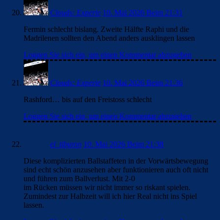
Clouds: Experte
10. Mai 2026 Beim 21:31
Fermin schlecht bislang. Zweite Hälfte Raphi und die
Madrilenen sollten den Abend anders ausklingen lassen
Loggen Sie sich ein, um einen Kommentar abzugeben
Clouds: Experte
10. Mai 2026 Beim 21:36
Rashford… bis auf den Freistoss schlecht
Loggen Sie sich ein, um einen Kommentar abzugeben
el_tiburon
10. Mai 2026 Beim 21:38
Diese komplizierten Ballstaffeten in der Vorwärtsbewegung
sind echt schön anzusehen aber funktionieren auch oft nicht
und führen zum Ballverlust. Mit 2-0
im Rücken müssen wir nicht immer so riskant spielen.
Zumindest zur Halbzeit will ich hier Real nicht ins Spiel
lassen.