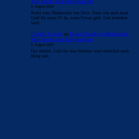
orange
zu
Rodri-Transfer zu Real stockt: Jetzt mischt
auch Barcelona mit
6. August 2026
Ich habe eher ein Problem mit seinem Gehalt und man
munkelt, er sei kein einfacher Charakter. Wenn alles stimmt
kann…
Mo
zu
Rodri-Transfer zu Real stockt: Jetzt mischt
auch Barcelona mit
6. August 2026
Ja das kommt auch noch dazu. Aber hey wer hätte gedacht,
dass wir all die Spieler in diesem Transferfenster holen.…
Clouds: Experte
zu
Rodri-Transfer zu Real stockt:
Jetzt mischt auch Barcelona mit
6. August 2026
Schwierig. Als absolute Notlösung muss man es vlt machen,
das weiss er und sein Agent dann auch und verlangen
dann…
FC_Barcelona1
zu
Rodri-Transfer zu Real stockt:
Jetzt mischt auch Barcelona mit
6. August 2026
Rodri wäre Masterclass von Deco. Dann wär auch noch
Geld für einen IV da, wenn Ferran geht. Und trotzdem
wird…