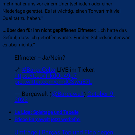
mehr hat er uns vor einem Unentschieden oder einer
Niederlage gerettet. Es ist wichtig, einen Torwart mit viel
Qualität zu haben.“
…über den für ihn nicht gepfiffenen Elfmeter:
„Ich hatte das
Gefühl, dass ich getroffen wurde. Für den Schiedsrichter war
es aber nichts.“
Elfmeter – Ja/Nein?
🔗
#BarçaCelta
LIVE im Ticker:
https://t.co/TikdOd49p7
pic.twitter.com/omdGSwuE7L
— Barçawelt (
@Barcawelt
)
October 9,
2022
La Liga: Spieltage und Tabelle
Erlebe Barçawelt jetzt werbefrei
Umfrage | Barças Top und Flop gegen