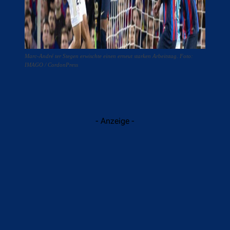
Marc-André ter Stegen erwischte einen erneut starken Arbeitstag. Foto:
IMAGO / CordonPress
- Anzeige -