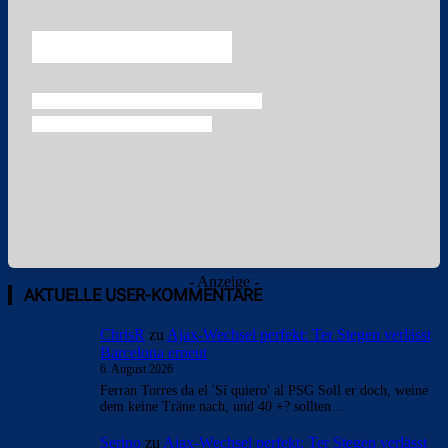
Überspringen
Überspringen
- Anzeige -
AKTUELLE USER-KOMMENTARE
ChrisR
zu
Ajax-Wechsel perfekt: Ter Stegen verlässt
Barcelona erneut
6. August 2026
Ferran Torres da el 'Sí quiero' al PSG Soll er doch, weine
dem keine Träne nach, und 40 +? sollten…
Serino
zu
Ajax-Wechsel perfekt: Ter Stegen verlässt