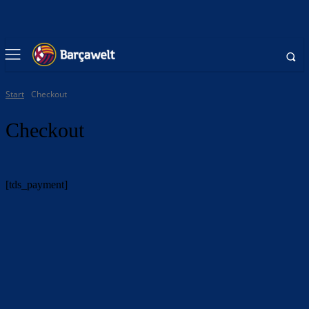
Start
Checkout
Checkout
[tds_payment]
BILDERGALERIEN
Barça zurück im Camp Nou: Der große Comeback-Tag in Bildern
22. November 2025