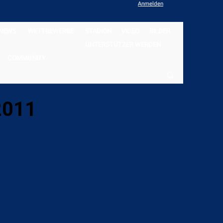
Anmelden
NEWS
WETTBEWERBE
STADION
VIDEO
BILDER
UNTERSTÜTZER WERDEN
COMMUNITY
2011