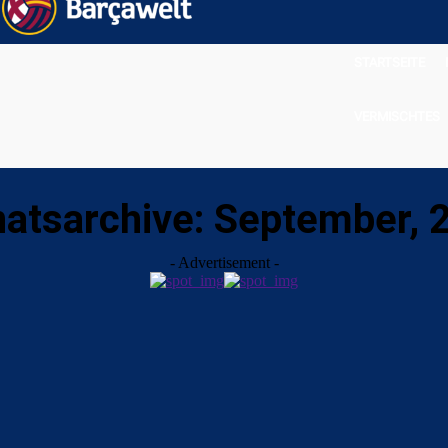
STARTSEITE
VERMISCHTES
atsarchive: September, 
- Advertisement -