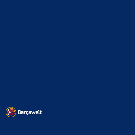
La Liga
3264
Champions League
1112
Interview & PK
888
Sonstiges
675
Kader
626
Transfermarkt
605
Impressum
Datenschutz
Kontakt