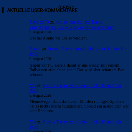
- Anzeige -
AKTUELLE USER-KOMMENTARE
Rivaldo78
zu
Araújo hat sich bei Barça
verabschiedet: „Er will etwas Neues machen“
9. August 2026
was hat Araujo bei uns so verdient.
Bojan
zu
Ferran Torres entscheidet sich offenbar für
PSG
9. August 2026
fragen wir FC_Barsi1 damit er uns wieder mit seinem
Ballwissen erleuchten kann! Der wird aber schon im Bett
sein und…
Mo
zu
Ferran Torres entscheidet sich offenbar für
PSG
8. August 2026
Meinetwegen dann das davor. Mit den richtigen Spielern
hat es nichts Merhi funktioniert. Sobald ein araujo drin war
oder Raphinha…
Mo
zu
Ferran Torres entscheidet sich offenbar für
PSG
8. August 2026