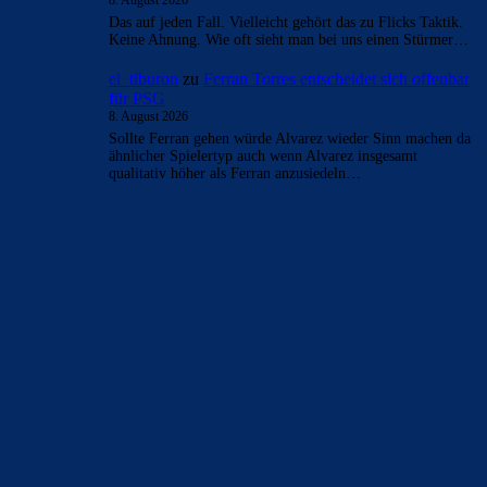
Das auf jeden Fall. Vielleicht gehört das zu Flicks Taktik.
Keine Ahnung. Wie oft sieht man bei uns einen Stürmer…
el_tiburon
zu
Ferran Torres entscheidet sich offenbar
für PSG
8. August 2026
Sollte Ferran gehen würde Alvarez wieder Sinn machen da
ähnlicher Spielertyp auch wenn Alvarez insgesamt
qualitativ höher als Ferran anzusiedeln…
BILDERGALERIEN
Barça zurück im Camp Nou: Der große Comeback-Tag in Bildern
22. November 2025
Heim und auswärts: Das sollen die Trikots von Barça für die Saison
2025/26 sein
6. Januar 2025
WEITERE KATEGORIEN
News
4697
xTop News
4124