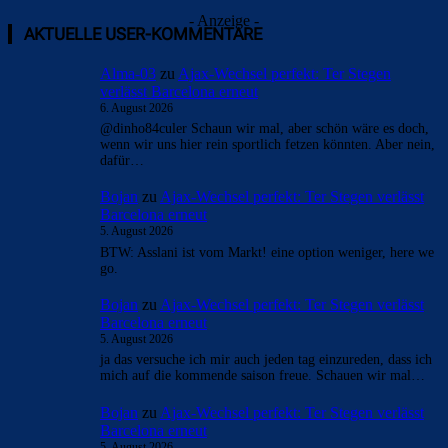
- Anzeige -
AKTUELLE USER-KOMMENTARE
Alma-03
zu
Ajax-Wechsel perfekt: Ter Stegen
verlässt Barcelona erneut
6. August 2026
@dinho84culer Schaun wir mal, aber schön wäre es doch,
wenn wir uns hier rein sportlich fetzen könnten. Aber nein,
dafür…
Bojan
zu
Ajax-Wechsel perfekt: Ter Stegen verlässt
Barcelona erneut
5. August 2026
BTW: Asslani ist vom Markt! eine option weniger, here we
go.
Bojan
zu
Ajax-Wechsel perfekt: Ter Stegen verlässt
Barcelona erneut
5. August 2026
ja das versuche ich mir auch jeden tag einzureden, dass ich
mich auf die kommende saison freue. Schauen wir mal…
Bojan
zu
Ajax-Wechsel perfekt: Ter Stegen verlässt
Barcelona erneut
5. August 2026