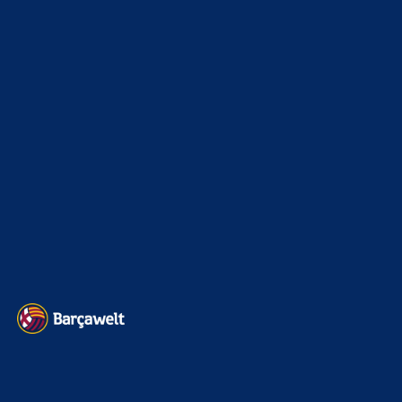
La Liga
3264
Champions League
1112
Interview & PK
888
Sonstiges
675
Kader
626
Transfermarkt
599
Impressum
Datenschutz
Kontakt