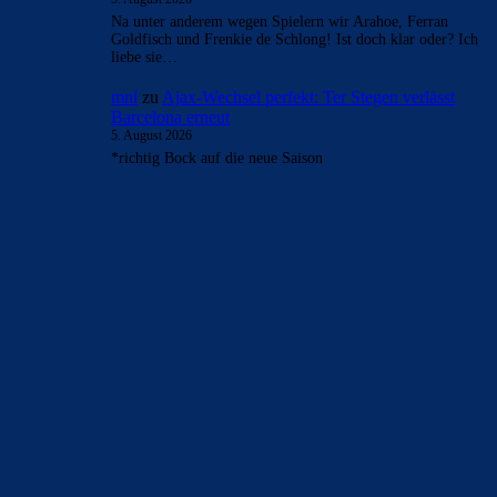
Na unter anderem wegen Spielern wir Arahoe, Ferran
Goldfisch und Frenkie de Schlong! Ist doch klar oder? Ich
liebe sie…
mnl
zu
Ajax-Wechsel perfekt: Ter Stegen verlässt
Barcelona erneut
5. August 2026
*richtig Bock auf die neue Saison
BILDERGALERIEN
Barça zurück im Camp Nou: Der große Comeback-Tag in Bildern
22. November 2025
Heim und auswärts: Das sollen die Trikots von Barça für die Saison
2025/26 sein
6. Januar 2025
WEITERE KATEGORIEN
News
4691
xTop News
4116