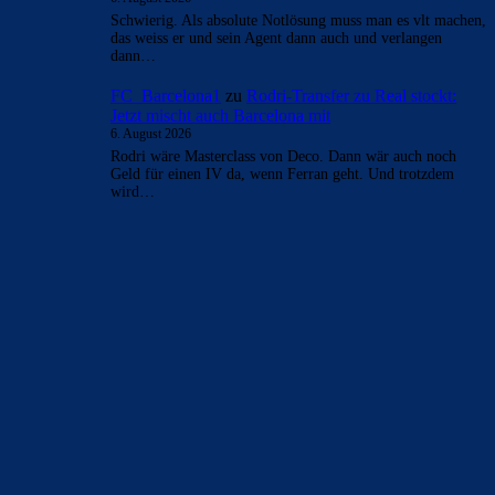
Schwierig. Als absolute Notlösung muss man es vlt machen,
das weiss er und sein Agent dann auch und verlangen
dann…
FC_Barcelona1
zu
Rodri-Transfer zu Real stockt:
Jetzt mischt auch Barcelona mit
6. August 2026
Rodri wäre Masterclass von Deco. Dann wär auch noch
Geld für einen IV da, wenn Ferran geht. Und trotzdem
wird…
BILDERGALERIEN
Barça zurück im Camp Nou: Der große Comeback-Tag in Bildern
22. November 2025
Heim und auswärts: Das sollen die Trikots von Barça für die Saison
2025/26 sein
6. Januar 2025
WEITERE KATEGORIEN
News
4692