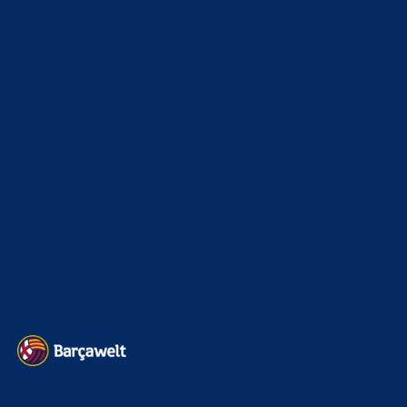
xTop News
4117
La Liga
3264
Champions League
1112
Interview & PK
888
Sonstiges
675
Kader
626
Transfermarkt
600
Impressum
Datenschutz
Kontakt