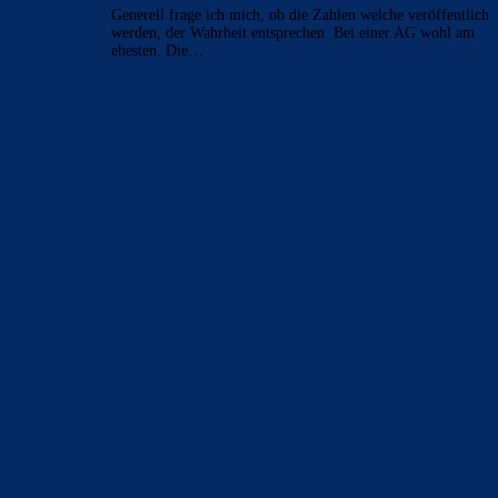
Generell frage ich mich, ob die Zahlen welche veröffentlich
werden, der Wahrheit entsprechen. Bei einer AG wohl am
ehesten. Die…
BILDERGALERIEN
Barça zurück im Camp Nou: Der große Comeback-Tag in Bildern
22. November 2025
Heim und auswärts: Das sollen die Trikots von Barça für die Saison
2025/26 sein
6. Januar 2025
WEITERE KATEGORIEN
News
4697
xTop News
4124
La Liga
3264
Champions League
1112
Interview & PK
888
Sonstiges
675