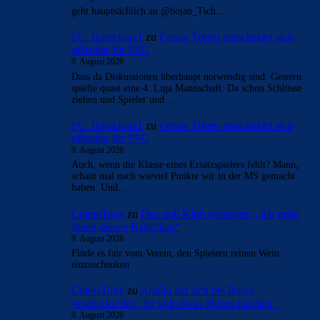
geht hauptsächlich an @bojan_Tsch....
FC_Barcelona1
zu
Ferran Torres entscheidet sich
offenbar für PSG
9. August 2026
Dass da Diskussionen überhaupt notwendig sind. Gestern
spielte quasi eine 4. Liga Mannschaft. Da schon Schlüsse
ziehen und Spieler und…
FC_Barcelona1
zu
Ferran Torres entscheidet sich
offenbar für PSG
9. August 2026
Auch, wenn die Klasse eines Ersatzspielers fehlt? Mann,
schaut mal nach wieviel Punkte wir in der MS gemacht
haben. Und…
CulersTony
zu
Duo soll Klub verlassen: „Ich gebe
ihnen diesen Ratschlag“
9. August 2026
Finde es fair vom Verein, den Spielern reinen Wein
einzuschenken
CulersTony
zu
Araújo hat sich bei Barça
verabschiedet: „Er will etwas Neues machen“
9. August 2026