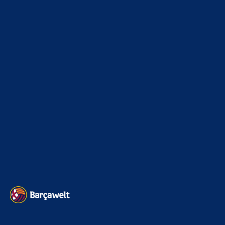
xTop News
4117
La Liga
3264
Champions League
1112
Interview & PK
888
Sonstiges
675
Kader
626
Transfermarkt
600
Impressum
Datenschutz
Kontakt