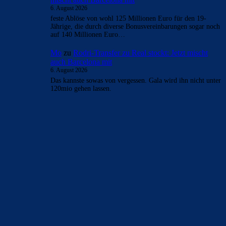
6. August 2026
feste Ablöse von wohl 125 Millionen Euro für den 19-
Jährige, die durch diverse Bonusvereinbarungen sogar noch
auf 140 Millionen Euro…
Mo
zu
Rodri-Transfer zu Real stockt: Jetzt mischt
auch Barcelona mit
6. August 2026
Das kannste sowas von vergessen. Gala wird ihn nicht unter
120mio gehen lassen.
BILDERGALERIEN
Barça zurück im Camp Nou: Der große Comeback-Tag in Bildern
22. November 2025
Heim und auswärts: Das sollen die Trikots von Barça für die Saison
2025/26 sein
6. Januar 2025
WEITERE KATEGORIEN
News
4692