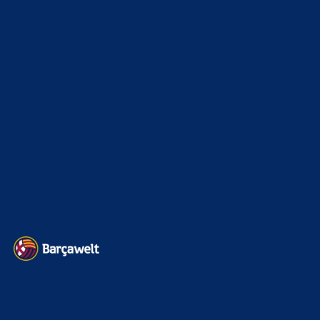
La Liga
3264
Champions League
1112
Interview & PK
888
Sonstiges
675
Kader
626
Transfermarkt
601
Impressum
Datenschutz
Kontakt