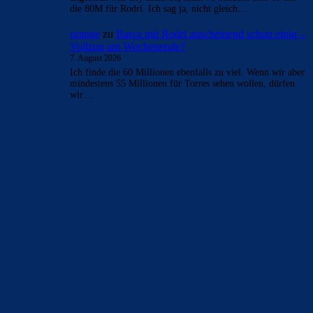
die 80M für Rodri. Ich sag ja, nicht gleich…
orange
zu
Barça mit Rodri anscheinend schon einig –
Vollzug am Wochenende?
7. August 2026
Ich finde die 60 Millionen ebenfalls zu viel. Wenn wir aber
mindestens 55 Millionen für Torres sehen wollen, dürfen
wir…
BILDERGALERIEN
Barça zurück im Camp Nou: Der große Comeback-Tag in Bildern
22. November 2025
Heim und auswärts: Das sollen die Trikots von Barça für die Saison
2025/26 sein
6. Januar 2025
WEITERE KATEGORIEN
News
4693
xTop News
4118