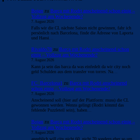
Bojan
zu
Barça mit Rodri anscheinend schon einig –
Vollzug am Wochenende?
7. August 2026
Falls wir die CL nächste Saison nicht gewinnen, fahr ich
persönlich nach Barcelona, finde die Adresse von Laporta
und Hansi…
Rivaldo78
zu
Barça mit Rodri anscheinend schon
einig – Vollzug am Wochenende?
7. August 2026
Kann ja sein das barca da was einfedelt da wir city noch
geld Schulden aus dem transfer von torres. Na…
FC_Barcelona1
zu
Barça mit Rodri anscheinend
schon einig – Vollzug am Wochenende?
7. August 2026
Anscheinend soll (hier auf der Plattform: muss) die CL
gewonnen werden. Wenns gelingt (Rodri könntd das
fehlende Puzzleteil sein), haben…
Bojan
zu
Barça mit Rodri anscheinend schon einig –
Vollzug am Wochenende?
7. August 2026
angeblich will city nicht 60, nicht 70 sondern eher so um