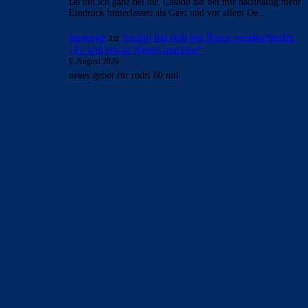
Da bin ich ganz bei dir. Casadó hat bei mir nachhaltig mehr
Eindruck hinterlassen als Gavi und vor allem De…
merenge
zu
Araújo hat sich bei Barça verabschiedet:
„Er will etwas Neues machen“
9. August 2026
neues gebot für rodri 60 mil.
BILDERGALERIEN
Barça zurück im Camp Nou: Der große Comeback-Tag in Bildern
22. November 2025
Heim und auswärts: Das sollen die Trikots von Barça für die Saison
2025/26 sein
6. Januar 2025
WEITERE KATEGORIEN
News
4697
xTop News
4124
La Liga
3264