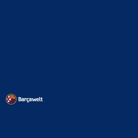
Champions League
1112
Interview & PK
888
Sonstiges
675
Kader
626
Transfermarkt
605
Impressum
Datenschutz
Kontakt