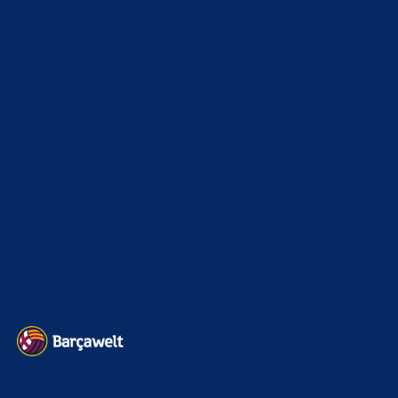
xTop News
4116
La Liga
3264
Champions League
1112
Interview & PK
888
Sonstiges
675
Kader
626
Transfermarkt
599
Impressum
Datenschutz
Kontakt