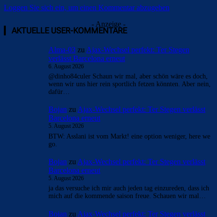
Loggen Sie sich ein, um einen Kommentar abzugeben
- Anzeige -
AKTUELLE USER-KOMMENTARE
Alma-03
zu
Ajax-Wechsel perfekt: Ter Stegen
verlässt Barcelona erneut
6. August 2026
@dinho84culer Schaun wir mal, aber schön wäre es doch,
wenn wir uns hier rein sportlich fetzen könnten. Aber nein,
dafür…
Bojan
zu
Ajax-Wechsel perfekt: Ter Stegen verlässt
Barcelona erneut
5. August 2026
BTW: Asslani ist vom Markt! eine option weniger, here we
go.
Bojan
zu
Ajax-Wechsel perfekt: Ter Stegen verlässt
Barcelona erneut
5. August 2026
ja das versuche ich mir auch jeden tag einzureden, dass ich
mich auf die kommende saison freue. Schauen wir mal…
Bojan
zu
Ajax-Wechsel perfekt: Ter Stegen verlässt