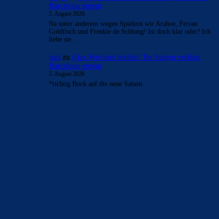
Barcelona erneut
5. August 2026
Na unter anderem wegen Spielern wir Arahoe, Ferran
Goldfisch und Frenkie de Schlong! Ist doch klar oder? Ich
liebe sie…
mnl
zu
Ajax-Wechsel perfekt: Ter Stegen verlässt
Barcelona erneut
5. August 2026
*richtig Bock auf die neue Saison
BILDERGALERIEN
Barça zurück im Camp Nou: Der große Comeback-Tag in Bildern
22. November 2025
Heim und auswärts: Das sollen die Trikots von Barça für die Saison
2025/26 sein
6. Januar 2025
WEITERE KATEGORIEN
News
4691