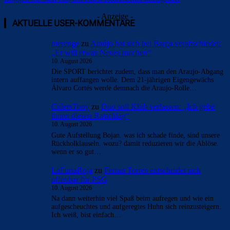
- Anzeige -
AKTUELLE USER-KOMMENTARE
merenge
zu
Araújo hat sich bei Barça verabschiedet:
„Er will etwas Neues machen“
10. August 2026
Die SPORT berichtet zudem, dass man den Araujo-Abgang
intern auffangen wolle. Dem 21-jährigen Eigengewächs
Álvaro Cortés werde demnach die Araujo-Rolle…
CulersTony
zu
Duo soll Klub verlassen: „Ich gebe
ihnen diesen Ratschlag“
10. August 2026
Gute Aufstellung Bojan. was ich schade finde, sind unsere
Rückholklauseln. wozu? damit reduzieren wir die Ablöse.
wenn er so gut…
LaFuriaRoja
zu
Ferran Torres entscheidet sich
offenbar für PSG
10. August 2026
Na dann weiterhin viel Spaß beim aufregen und wie ein
aufgescheuchtes und aufgeregtes Huhn sich reinzusteigern.
Ich weiß, bist einfach…