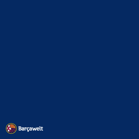
News
4697
xTop News
4124
La Liga
3264
Champions League
1112
Interview & PK
888
Sonstiges
675
Kader
626
Transfermarkt
605
Impressum
Datenschutz
Kontakt