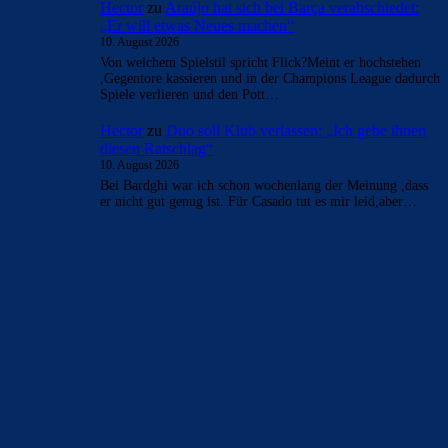
Hector
zu
Araújo hat sich bei Barça verabschiedet:
„Er will etwas Neues machen“
10. August 2026
Von welchem Spielstil spricht Flick?Meint er hochstehen
,Gegentore kassieren und in der Champions League dadurch
Spiele verlieren und den Pott…
Hector
zu
Duo soll Klub verlassen: „Ich gebe ihnen
diesen Ratschlag“
10. August 2026
Bei Bardghi war ich schon wochenlang der Meinung ,dass
er nicht gut genug ist. Für Casado tut es mir leid,aber…
BILDERGALERIEN
Barça zurück im Camp Nou: Der große Comeback-Tag in Bildern
22. November 2025
Heim und auswärts: Das sollen die Trikots von Barça für die Saison
2025/26 sein
6. Januar 2025
WEITERE KATEGORIEN