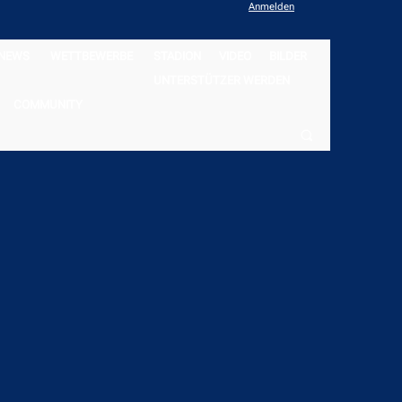
Anmelden
NEWS
WETTBEWERBE
STADION
VIDEO
BILDER
UNTERSTÜTZER WERDEN
COMMUNITY