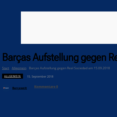
Barças Aufstellung gegen R
Start
Allgemein
Barças Aufstellung gegen Real Sociedad am 15.09.2018
ALLGEMEIN
15. September 2018
Kommentare
0
Barçawelt