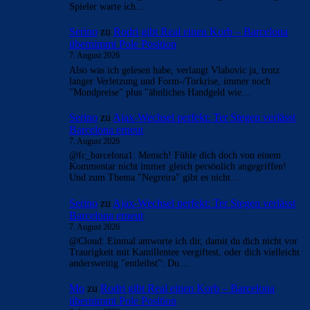
Spieler warte ich…
Serino
zu
Rodri gibt Real einen Korb – Barcelona
übernimmt Pole Position
7. August 2026
Also was ich gelesen habe, verlangt Vlahovic ja, trotz
langer Verletzung und Form-/Torkrise, immer noch
"Mondpreise" plus "ähnliches Handgeld wie…
Serino
zu
Ajax-Wechsel perfekt: Ter Stegen verlässt
Barcelona erneut
7. August 2026
@fc_barcelona1: Mensch! Fühle dich doch von einem
Kommentar nicht immer gleich persönlich angegriffen!
Und zum Thema "Negreira" gibt es nicht…
Serino
zu
Ajax-Wechsel perfekt: Ter Stegen verlässt
Barcelona erneut
7. August 2026
@Cloud: Einmal antworte ich dir, damit du dich nicht vor
Traurigkeit mit Kamillentee vergiftest, oder dich vielleicht
andersweitig "entleibst": Du…
Mo
zu
Rodri gibt Real einen Korb – Barcelona
übernimmt Pole Position