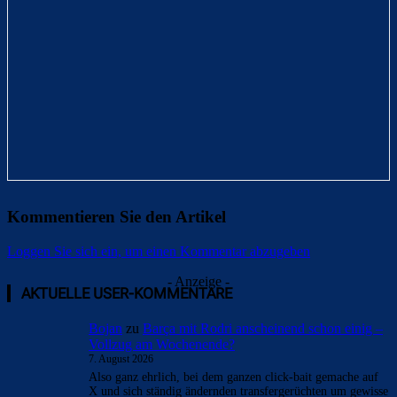
Kommentieren Sie den Artikel
Loggen Sie sich ein, um einen Kommentar abzugeben
- Anzeige -
AKTUELLE USER-KOMMENTARE
Bojan
zu
Barça mit Rodri anscheinend schon einig –
Vollzug am Wochenende?
7. August 2026
Also ganz ehrlich, bei dem ganzen click-bait gemache auf
X und sich ständig ändernden transfergerüchten um gewisse