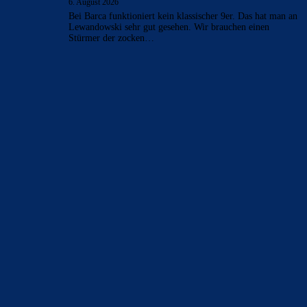
6. August 2026
Bei Barca funktioniert kein klassischer 9er. Das hat man an
Lewandowski sehr gut gesehen. Wir brauchen einen
Stürmer der zocken…
BILDERGALERIEN
Barça zurück im Camp Nou: Der große Comeback-Tag in Bildern
22. November 2025
Heim und auswärts: Das sollen die Trikots von Barça für die Saison
2025/26 sein
6. Januar 2025
WEITERE KATEGORIEN
News
4693
xTop News
4118
La Liga
3264
Champions League
1112
Interview & PK
888
Sonstiges
675