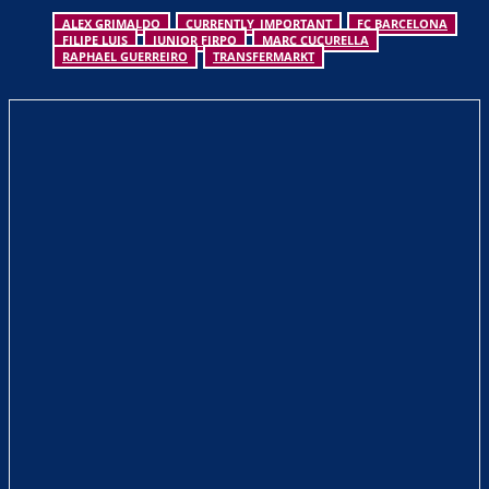
ALEX GRIMALDO
CURRENTLY_IMPORTANT
FC BARCELONA
FILIPE LUIS
JUNIOR FIRPO
MARC CUCURELLA
RAPHAEL GUERREIRO
TRANSFERMARKT