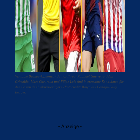
Veritable Backup-Optionen? Junior Firpo, Raphael Guerreiro, Alex
Grimaldo, Marc Cucurella und Filipe Luis sind interessante Kandidaten für
den Posten des Linksverteidigers. (Fotocredit: Barçawelt Collage/Getty
Images)
- Anzeige -