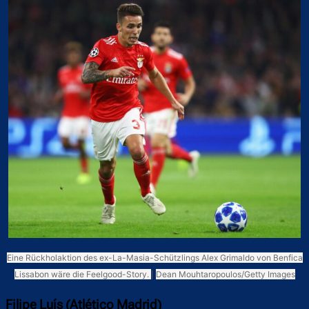
Eine Rückholaktion des ex-La-Masia-Schützlings Alex Grimaldo von Benfica
Lissabon wäre die Feelgood-Story.
|
Dean Mouhtaropoulos/Getty Images
Filipe Luís (Atlético Madrid)