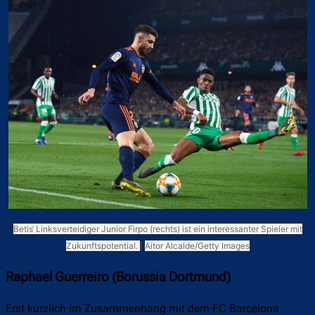
Betis‘ Linksverteidiger Junior Firpo (rechts) ist ein interessanter Spieler mit
Zukunftspotential.
|
Aitor Alcalde/Getty Images
Raphael Guerreiro (Borussia Dortmund)
Erst kürzlich im Zusammenhang mit dem FC Barcelona