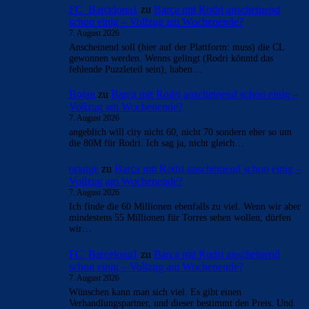
FC_Barcelona1
zu
Barça mit Rodri anscheinend
schon einig – Vollzug am Wochenende?
7. August 2026
Anscheinend soll (hier auf der Plattform: muss) die CL
gewonnen werden. Wenns gelingt (Rodri könntd das
fehlende Puzzleteil sein), haben…
Bojan
zu
Barça mit Rodri anscheinend schon einig –
Vollzug am Wochenende?
7. August 2026
angeblich will city nicht 60, nicht 70 sondern eher so um
die 80M für Rodri. Ich sag ja, nicht gleich…
orange
zu
Barça mit Rodri anscheinend schon einig –
Vollzug am Wochenende?
7. August 2026
Ich finde die 60 Millionen ebenfalls zu viel. Wenn wir aber
mindestens 55 Millionen für Torres sehen wollen, dürfen
wir…
FC_Barcelona1
zu
Barça mit Rodri anscheinend
schon einig – Vollzug am Wochenende?
7. August 2026
Wünschen kann man sich viel. Es gibt einen
Verhandlungspartner, und dieser bestimmt den Preis. Und