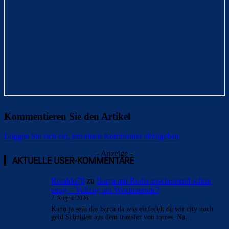
Kommentieren Sie den Artikel
Loggen Sie sich ein, um einen Kommentar abzugeben
- Anzeige -
AKTUELLE USER-KOMMENTARE
Rivaldo78
zu
Barça mit Rodri anscheinend schon
einig – Vollzug am Wochenende?
7. August 2026
Kann ja sein das barca da was einfedelt da wir city noch
geld Schulden aus dem transfer von torres. Na…