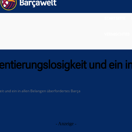
STARTSEITE
VERMISCHTES
ntierungslosigkeit und ein i
it und ein in allen Belangen überfordertes Barça
- Anzeige -