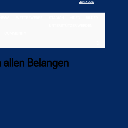
Anmelden
NEWS
WETTBEWERBE
STADION
VIDEO
BILDER
UNTERSTÜTZER WERDEN
COMMUNITY
n allen Belangen