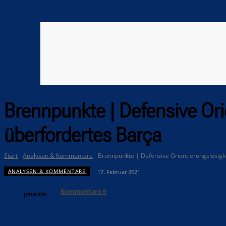
Brennpunkte | Defensive Orie
überfordertes Barça
Start
Analysen & Kommentare
Brennpunkte | Defensive Orientierungslosigke
ANALYSEN & KOMMENTARE
17. Februar 2021
Kommentare
0
pmartin