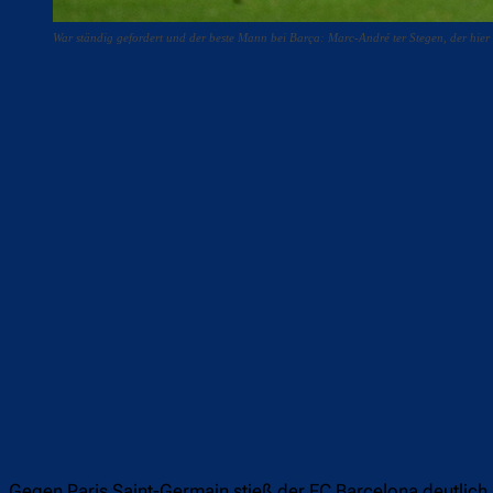
War ständig gefordert und der beste Mann bei Barça: Marc-André ter Stegen, der hie
Teilen
F
Gegen Paris Saint-Germain stieß der FC Barcelona deutlich