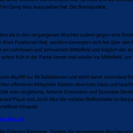
ll im Camp Nou auszusehen hat. Die Brennpunkte.
ders als in den vergangenen Wochen zudem gegen eine Dreie
n ihren Positionen fest, sondern bewegten sich frei über den
 am zahnlosen und schwachen Mittelfeld und folglich der sc
 schon früh in der Partie immer mal wieder ins Mittelfeld, um
zum Abpfiff nur 66 Ballaktionen und steht damit zumindest für
lichen offensiven Mitspieler blieben abermals blass und taucht
suchte man vergebens, Antoine Griezmann und Ousmane Dembé
ard Piqué und Jordi Alba die meisten Ballkontakte im Barça-
telfinal-Hinspiel.
amp Nou ab
er der Führung Koemans. Zeigten die vergangenen Wochen noc