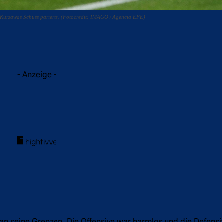
r Kurzawas Schuss parierte. (Fotocredit: IMAGO / Agencia EFE)
acebook
Twitter
WhatsApp
- Anzeige -
 an seine Grenzen. Die Offensive war harmlos und die Defens