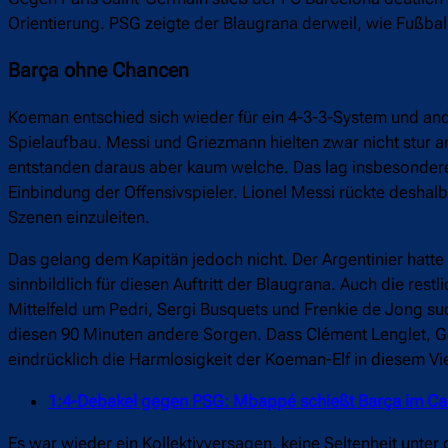
Orientierung. PSG zeigte der Blaugrana derweil, wie Fußba
Barça ohne Chancen
Koeman entschied sich wieder für ein 4-3-3-System und an
Spielaufbau. Messi und Griezmann hielten zwar nicht stur a
entstanden daraus aber kaum welche. Das lag insbesondere
Einbindung der Offensivspieler. Lionel Messi rückte deshalb
Szenen einzuleiten.
Das gelang dem Kapitän jedoch nicht. Der Argentinier hatte 
sinnbildlich für diesen Auftritt der Blaugrana. Auch die rest
Mittelfeld um Pedri, Sergi Busquets und Frenkie de Jong 
diesen 90 Minuten andere Sorgen. Dass Clément Lenglet, Ger
eindrücklich die Harmlosigkeit der Koeman-Elf in diesem Vier
1:4-Debakel gegen PSG: Mbappé schießt Barça im C
Es war wieder ein Kollektivversagen, keine Seltenheit unt