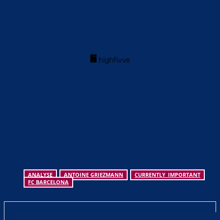
ANALYSE
ANTOINE GRIEZMANN
CURRENTLY_IMPORTANT
FC BARCELONA