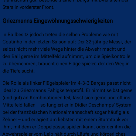
Mannschaft gut, besonders einem Barça mit zwei alternden
Stars in vorderster Front.
Griezmanns Eingewöhnungsschwierigkeiten
In Ballbesitz jedoch treten die selben Probleme wie mit
Coutinho in der letzten Saison auf: Der 32-jährige Messi, der
selbst nicht mehr viele Wege hinter die Abwehr macht und
den Ball gerne im Mittelfeld aufnimmt, um die Spielkontrolle
zu übernehmen, braucht einen Flügelspieler, der den Weg in
die Tiefe sucht.
Die Rolle als linker Flügelspieler im 4-3-3 Barças passt nicht
ideal zu Griezmanns Fähigkeitenprofil. Er nimmt selbst gerne
(und gut) an Kombinationen teil, lässt sich gerne und oft ins
Mittelfeld fallen – so fungiert er in Didier Deschamps‘ System
bei der französischen Nationalmannschaft sogar häufig als
Zehner – und er agiert am liebsten mit einem Sturmtank vor
ihm, mit dem er Doppelpässe spielen kann, oder der ihm die
Abwehrspieler vom Leib hält durch Läufe und körperliches