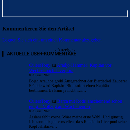
Kommentieren Sie den Artikel
Loggen Sie sich ein, um einen Kommentar abzugeben
- Anzeige -
AKTUELLE USER-KOMMENTARE
CulersTony
zu
Araújo-Hammer! Kapitän vor
Wechsel nach Liverpool
8. August 2026
Bojan Arauhoe gröhl Ausgerechnet der Bierdeckel Zauberer
Fränkie wird Kapitän. Bitte sofort einen Kapitän
bestimmen. Es kann ja nicht nur…
CulersTony
zu
Barça mit Rodri anscheinend schon
einig – Vollzug am Wochenende?
8. August 2026
Asslani fehlt vorne. Wäre meine erste Wahl. Und günstig.
Ich kann mir gut vorstellen, dass Ronald in Liverpool seine
Kopfballstärke…