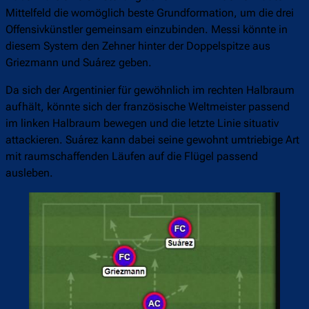
Mittelfeld die womöglich beste Grundformation, um die drei
Offensivkünstler gemeinsam einzubinden. Messi könnte in
diesem System den Zehner hinter der Doppelspitze aus
Griezmann und Suárez geben.
Da sich der Argentinier für gewöhnlich im rechten Halbraum
aufhält, könnte sich der französische Weltmeister passend
im linken Halbraum bewegen und die letzte Linie situativ
attackieren. Suárez kann dabei seine gewohnt umtriebige Art
mit raumschaffenden Läufen auf die Flügel passend
ausleben.