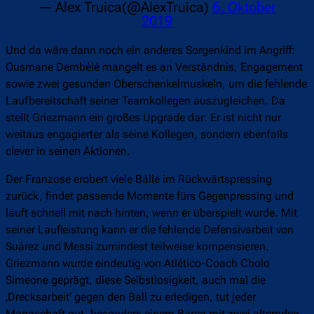
— Alex Truica(@AlexTruica)
6. Oktober
2019
Und da wäre dann noch ein anderes Sorgenkind im Angriff:
Ousmane Dembélé mangelt es an Verständnis, Engagement
sowie zwei gesunden Oberschenkelmuskeln, um die fehlende
Laufbereitschaft seiner Teamkollegen auszugleichen. Da
stellt Griezmann ein großes Upgrade dar: Er ist nicht nur
weitaus engagierter als seine Kollegen, sondern ebenfalls
clever in seinen Aktionen.
Der Franzose erobert viele Bälle im Rückwärtspressing
zurück, findet passende Momente fürs Gegenpressing und
läuft schnell mit nach hinten, wenn er überspielt wurde. Mit
seiner Laufleistung kann er die fehlende Defensivarbeit von
Suárez und Messi zumindest teilweise kompensieren.
Griezmann wurde eindeutig von Atlético-Coach Cholo
Simeone geprägt, diese Selbstlosigkeit, auch mal die
‚Drecksarbeit‘ gegen den Ball zu erledigen, tut jeder