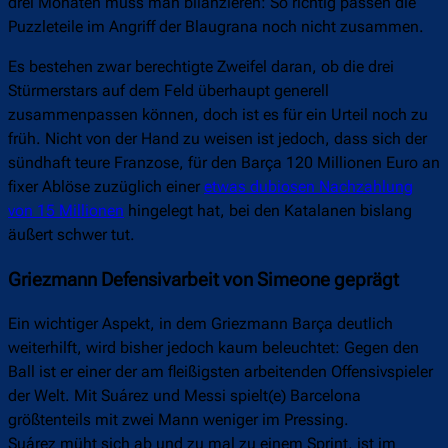
drei Monaten muss man bilanzieren: So richtig passen die
Puzzleteile im Angriff der Blaugrana noch nicht zusammen.
Es bestehen zwar berechtigte Zweifel daran, ob die drei
Stürmerstars auf dem Feld überhaupt generell
zusammenpassen können, doch ist es für ein Urteil noch zu
früh. Nicht von der Hand zu weisen ist jedoch, dass sich der
sündhaft teure Franzose, für den Barça 120 Millionen Euro an
fixer Ablöse zuzüglich einer
etwas dubiosen Nachzahlung
von 15 Millionen
hingelegt hat, bei den Katalanen bislang
äußert schwer tut.
Griezmann Defensivarbeit von Simeone geprägt
Ein wichtiger Aspekt, in dem Griezmann Barça deutlich
weiterhilft, wird bisher jedoch kaum beleuchtet: Gegen den
Ball ist er einer der am fleißigsten arbeitenden Offensivspieler
der Welt. Mit Suárez und Messi spielt(e) Barcelona
größtenteils mit zwei Mann weniger im Pressing.
Suárez müht sich ab und zu mal zu einem Sprint, ist im