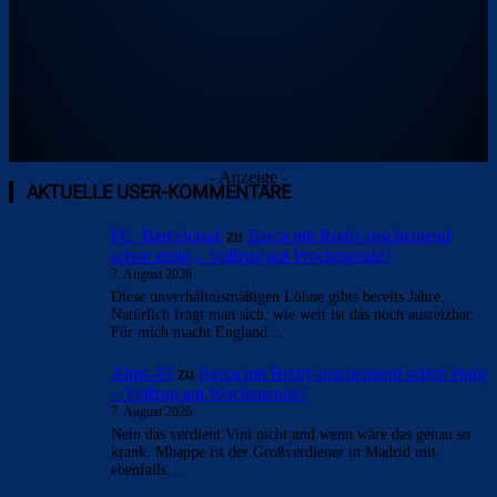
- Anzeige -
AKTUELLE USER-KOMMENTARE
FC_Barcelona1
zu
Barça mit Rodri anscheinend
schon einig – Vollzug am Wochenende?
7. August 2026
Diese unverhältnismäßigen Löhne gibts bereits Jahre.
Natürlich fragt man sich, wie weit ist das noch ausreizbar.
Für mich macht England…
Alma-03
zu
Barça mit Rodri anscheinend schon einig
– Vollzug am Wochenende?
7. August 2026
Nein das verdient Vini nicht und wenn wäre das genau so
krank. Mbappe ist der Großverdiener in Madrid mit
ebenfalls…