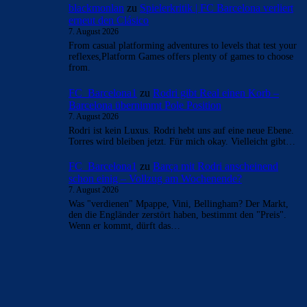
blackmonlan
zu
Spielerkritik | FC Barcelona verliert
erneut den Clásico
7. August 2026
From casual platforming adventures to levels that test your
reflexes,Platform Games offers plenty of games to choose
from.
FC_Barcelona1
zu
Rodri gibt Real einen Korb –
Barcelona übernimmt Pole Position
7. August 2026
Rodri ist kein Luxus. Rodri hebt uns auf eine neue Ebene.
Torres wird bleiben jetzt. Für mich okay. Vielleicht gibt…
FC_Barcelona1
zu
Barça mit Rodri anscheinend
schon einig – Vollzug am Wochenende?
7. August 2026
Was "verdienen" Mpappe, Vini, Bellingham? Der Markt,
den die Engländer zerstört haben, bestimmt den "Preis".
Wenn er kommt, dürft das…
BILDERGALERIEN