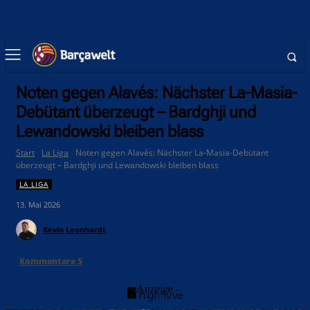
Noten gegen Alavés: Nächster La-Masia-
Debütant überzeugt – Bardghji und
Lewandowski bleiben blass
Start
La Liga
Noten gegen Alavés: Nächster La-Masia-Debütant
überzeugt – Bardghji und Lewandowski bleiben blass
LA LIGA
13. Mai 2026
Kevin Leonhardt
Kommentare
5
- Anzeige -