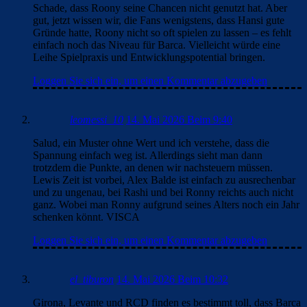
Schade, dass Roony seine Chancen nicht genutzt hat. Aber
gut, jetzt wissen wir, die Fans wenigstens, dass Hansi gute
Gründe hatte, Roony nicht so oft spielen zu lassen – es fehlt
einfach noch das Niveau für Barca. Vielleicht würde eine
Leihe Spielpraxis und Entwicklungspotential bringen.
Loggen Sie sich ein, um einen Kommentar abzugeben
leomessi_10
14. Mai 2026 Beim 9:40
Salud, ein Muster ohne Wert und ich verstehe, dass die
Spannung einfach weg ist. Allerdings sieht man dann
trotzdem die Punkte, an denen wir nachsteuern müssen.
Lewis Zeit ist vorbei, Alex Balde ist einfach zu ausrechenbar
und zu ungenau, bei Rashi und bei Ronny reichts auch nicht
ganz. Wobei man Ronny aufgrund seines Alters noch ein Jahr
schenken könnt. VISCA
Loggen Sie sich ein, um einen Kommentar abzugeben
el_tiburon
14. Mai 2026 Beim 10:32
Girona, Levante und RCD finden es bestimmt toll, dass Barca