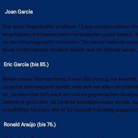
Joan García
War beim Gegentreffer in Minute 15 aus wenigen Metern Ent
einschätzen und bewies beim Herauslaufen gutes Gespür. B
so den Einschlag nicht verhindern. Die zweite Halbzeit verli
seine Vordermänner deutlich stärker aus der Kabine kamen
Eric García (bis 85.)
Bekam etwas überraschend erneut den Vorzug vor Koundé, w
zunächst überwiegend solide, was sich vor allem im Unterst
ab, sondern bot sich auch am und im gegnerischen Strafra
Defensive gefordert, da Levante selbstbewusster wurde. Kur
unauffällige Minuten, ehe er für Koundé frühzeitig ausgewe
Ronald Araújo (bis 76.)