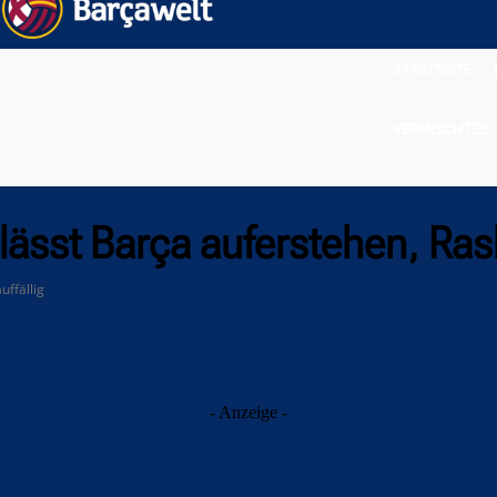
STARTSEITE
VERMISCHTES
ässt Barça auferstehen, Rash
uffällig
- Anzeige -