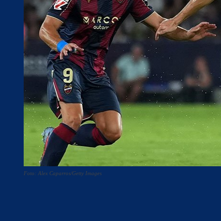
Foto: Alex Caparros/Getty Images
Teilen
F