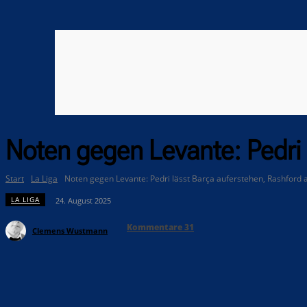
Noten gegen Levante: Pedri l
Start
La Liga
Noten gegen Levante: Pedri lässt Barça auferstehen, Rashford a
LA LIGA
24. August 2025
Kommentare
31
Clemens Wustmann