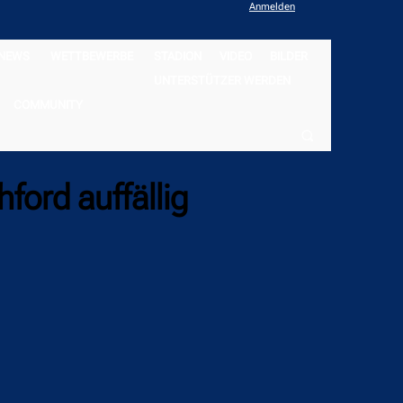
Anmelden
NEWS
WETTBEWERBE
STADION
VIDEO
BILDER
UNTERSTÜTZER WERDEN
COMMUNITY
ford auffällig