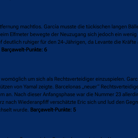
fernung machtlos. García musste die tückischen langen Bälle
eim Elfmeter bewegte der Neuzugang sich jedoch ein wenig 
ef deutlich ruhiger für den 24-Jährigen, da Levante die Kräft
.
Barçawelt-Punkte: 6
omöglich um sich als Rechtsverteidiger einzuspielen. Garc
ützen von Yamal zeigte. Barcelonas „neuer“ Rechtsverteidiger
um an. Nach dieser Anfangsphase war die Nummer 23 allerdin
z nach Wiederanpfiff verschätzte Eric sich und lud den Gegne
chselt wurde.
Barçawelt-Punkte: 5