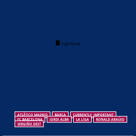
ATLÉTICO MADRID
BARCA
CURRENTLY_IMPORTANT
FC BARCELONA
JORDI ALBA
LA LIGA
RONALD ARAÚJO
SERGIÑO DEST