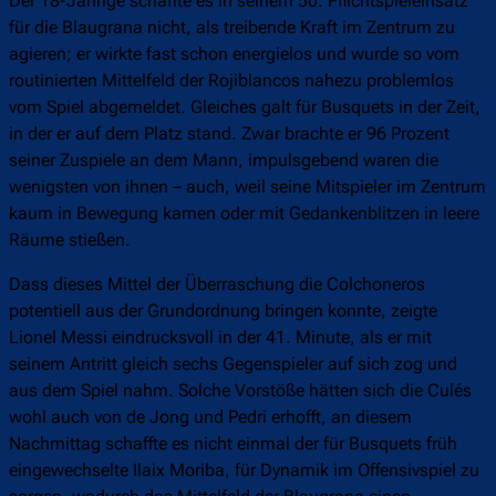
Der 18-Jährige schaffte es in seinem 50. Pflichtspieleinsatz
für die Blaugrana nicht, als treibende Kraft im Zentrum zu
agieren; er wirkte fast schon energielos und wurde so vom
routinierten Mittelfeld der Rojiblancos nahezu problemlos
vom Spiel abgemeldet. Gleiches galt für Busquets in der Zeit,
in der er auf dem Platz stand. Zwar brachte er 96 Prozent
seiner Zuspiele an dem Mann, impulsgebend waren die
wenigsten von ihnen – auch, weil seine Mitspieler im Zentrum
kaum in Bewegung kamen oder mit Gedankenblitzen in leere
Räume stießen.
Dass dieses Mittel der Überraschung die Colchoneros
potentiell aus der Grundordnung bringen konnte, zeigte
Lionel Messi eindrucksvoll in der 41. Minute, als er mit
seinem Antritt gleich sechs Gegenspieler auf sich zog und
aus dem Spiel nahm. Solche Vorstöße hätten sich die Culés
wohl auch von de Jong und Pedri erhofft, an diesem
Nachmittag schaffte es nicht einmal der für Busquets früh
eingewechselte Ilaix Moriba, für Dynamik im Offensivspiel zu