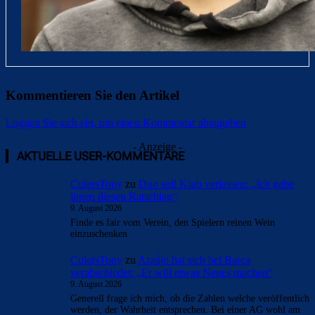
Kommentieren Sie den Artikel
Loggen Sie sich ein, um einen Kommentar abzugeben
- Anzeige -
AKTUELLE USER-KOMMENTARE
CulersTony
zu
Duo soll Klub verlassen: „Ich gebe
ihnen diesen Ratschlag“
9. August 2026
Finde es fair vom Verein, den Spielern reinen Wein
einzuschenken
CulersTony
zu
Araújo hat sich bei Barça
verabschiedet: „Er will etwas Neues machen“
9. August 2026
Generell frage ich mich, ob die Zahlen welche veröffentlich
werden, der Wahrheit entsprechen. Bei einer AG wohl am