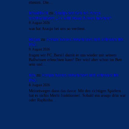
ehesten. Die…
Rivaldo78
zu
Araújo hat sich bei Barça
verabschiedet: „Er will etwas Neues machen“
9. August 2026
was hat Araujo bei uns so verdient.
Bojan
zu
Ferran Torres entscheidet sich offenbar für
PSG
9. August 2026
fragen wir FC_Barsi1 damit er uns wieder mit seinem
Ballwissen erleuchten kann! Der wird aber schon im Bett
sein und…
Mo
zu
Ferran Torres entscheidet sich offenbar für
PSG
8. August 2026
Meinetwegen dann das davor. Mit den richtigen Spielern
hat es nichts Merhi funktioniert. Sobald ein araujo drin war
oder Raphinha…
BILDERGALERIEN