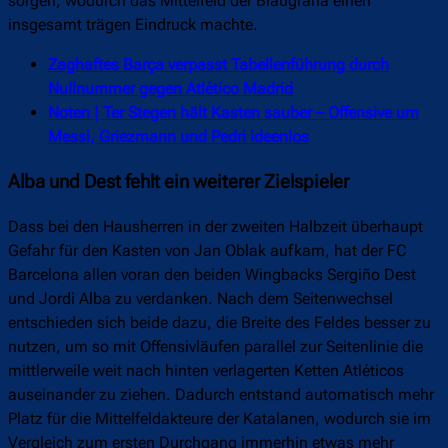
sorgen, wodurch das Mittelfeld der Blaugrana einen
insgesamt trägen Eindruck machte.
Zaghaftes Barça verpasst Tabellenführung durch
Nullnummer gegen Atlético Madrid
Noten | Ter Stegen hält Kasten sauber – Offensive um
Messi, Griezmann und Pedri ideenlos
Alba und Dest fehlt ein weiterer Zielspieler
Dass bei den Hausherren in der zweiten Halbzeit überhaupt
Gefahr für den Kasten von Jan Oblak aufkam, hat der FC
Barcelona allen voran den beiden Wingbacks Sergiño Dest
und Jordi Alba zu verdanken. Nach dem Seitenwechsel
entschieden sich beide dazu, die Breite des Feldes besser zu
nutzen, um so mit Offensivläufen parallel zur Seitenlinie die
mittlerweile weit nach hinten verlagerten Ketten Atléticos
auseinander zu ziehen. Dadurch entstand automatisch mehr
Platz für die Mittelfeldakteure der Katalanen, wodurch sie im
Vergleich zum ersten Durchgang immerhin etwas mehr