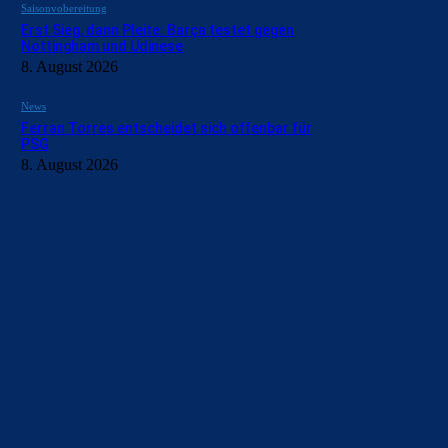
Saisonvobereitung
Erst Sieg, dann Pleite: Barça testet gegen
Nottingham und Udinese
8. August 2026
News
Ferran Torres entscheidet sich offenbar für
PSG
8. August 2026
BILDERGALERIEN
Barça zurück im Camp Nou: Der große Comeback-Tag in Bi
22. November 2025
Heim und auswärts: Das sollen die Trikots von Barça für die
6. Januar 2025
WEITERE KATEGORIEN
News
4697