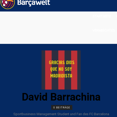
STARTSEITE
VERMISCHTES
David Barrachina
0 BEITRÄGE
Sportbusiness Management Student und Fan des FC Barcelona