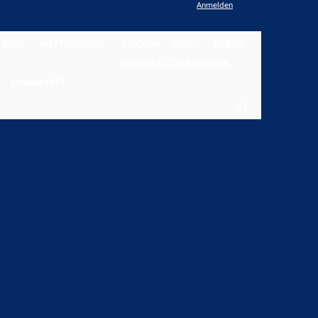
Anmelden
NEWS
WETTBEWERBE
STADION
VIDEO
BILDER
UNTERSTÜTZER WERDEN
COMMUNITY