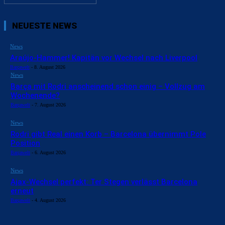
NEUESTE NEWS
News
Araújo-Hammer! Kapitän vor Wechsel nach Liverpool
Barçawelt
-
8. August 2026
News
Barça mit Rodri anscheinend schon einig – Vollzug am
Wochenende?
Barçawelt
-
7. August 2026
News
Rodri gibt Real einen Korb – Barcelona übernimmt Pole
Position
Barçawelt
-
6. August 2026
News
Ajax-Wechsel perfekt: Ter Stegen verlässt Barcelona
erneut
Barçawelt
-
4. August 2026