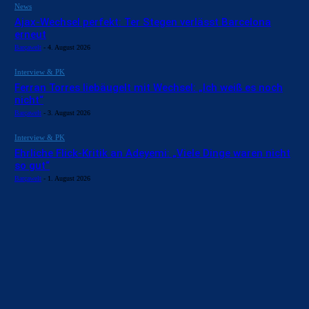
News
Ajax-Wechsel perfekt: Ter Stegen verlässt Barcelona
erneut
Barçawelt
-
4. August 2026
Interview & PK
Ferran Torres liebäugelt mit Wechsel: „Ich weiß es noch
nicht“
Barçawelt
-
3. August 2026
Interview & PK
Ehrliche Flick-Kritik an Adeyemi: „Viele Dinge waren nicht
so gut“
Barçawelt
-
1. August 2026
BILDERGALERIEN
Barça zurück im Camp Nou: Der große Comeback-Tag in Bildern
22. November 2025