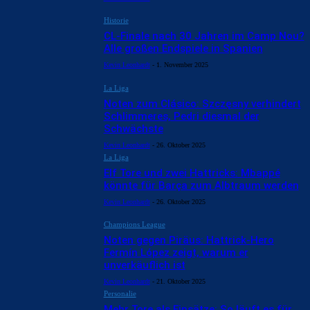
Historie
CL-Finale nach 30 Jahren im Camp Nou?
Alle großen Endspiele in Spanien
Kevin Leonhardt
-
1. November 2025
La Liga
Noten zum Clásico: Szczęsny verhindert
Schlimmeres, Pedri diesmal der
Schwächste
Kevin Leonhardt
-
26. Oktober 2025
La Liga
Elf Tore und zwei Hattricks: Mbappé
könnte für Barça zum Albtraum werden
Kevin Leonhardt
-
26. Oktober 2025
Champions League
Noten gegen Piräus: Hattrick-Hero
Fermín López zeigt, warum er
unverkäuflich ist
Kevin Leonhardt
-
21. Oktober 2025
Personalie
Mehr Tore als Einsätze: So läuft es für