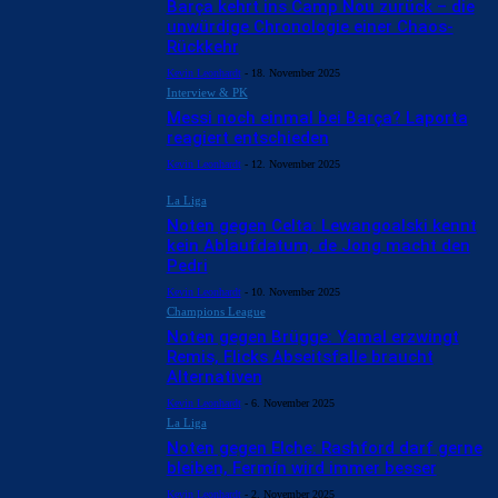
Barça kehrt ins Camp Nou zurück – die
unwürdige Chronologie einer Chaos-
Rückkehr
Kevin Leonhardt
-
18. November 2025
Interview & PK
Messi noch einmal bei Barça? Laporta
reagiert entschieden
Kevin Leonhardt
-
12. November 2025
La Liga
Noten gegen Celta: Lewangoalski kennt
kein Ablaufdatum, de Jong macht den
Pedri
Kevin Leonhardt
-
10. November 2025
Champions League
Noten gegen Brügge: Yamal erzwingt
Remis, Flicks Abseitsfalle braucht
Alternativen
Kevin Leonhardt
-
6. November 2025
La Liga
Noten gegen Elche: Rashford darf gerne
bleiben, Fermín wird immer besser
Kevin Leonhardt
-
2. November 2025