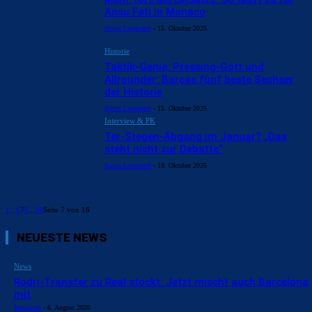
Ansu Fati in Monaco
Kevin Leonhardt
-
15. Oktober 2025
Historie
Taktik-Genie, Pressing-Gott und
Allrounder: Barças fünf beste Sechser
der Historie
Kevin Leonhardt
-
15. Oktober 2025
Interview & PK
Ter-Stegen-Abgang im Januar? „Das
steht nicht zur Debatte“
Kevin Leonhardt
-
10. Oktober 2025
1
...
6
7
8
...
16
Seite 7 von 16
NEUESTE NEWS
News
Rodri-Transfer zu Real stockt: Jetzt mischt auch Barcelona
mit
Barçawelt
-
6. August 2026