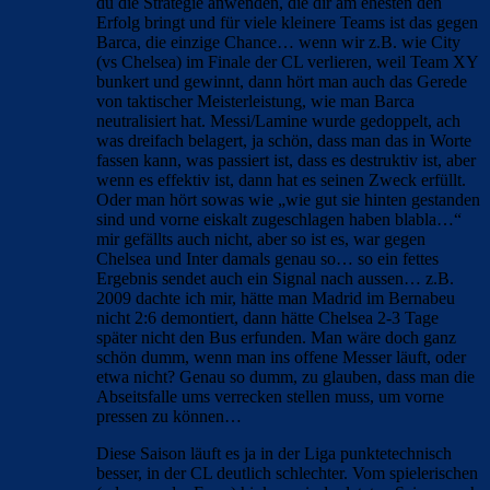
du die Strategie anwenden, die dir am ehesten den
Erfolg bringt und für viele kleinere Teams ist das gegen
Barca, die einzige Chance… wenn wir z.B. wie City
(vs Chelsea) im Finale der CL verlieren, weil Team XY
bunkert und gewinnt, dann hört man auch das Gerede
von taktischer Meisterleistung, wie man Barca
neutralisiert hat. Messi/Lamine wurde gedoppelt, ach
was dreifach belagert, ja schön, dass man das in Worte
fassen kann, was passiert ist, dass es destruktiv ist, aber
wenn es effektiv ist, dann hat es seinen Zweck erfüllt.
Oder man hört sowas wie „wie gut sie hinten gestanden
sind und vorne eiskalt zugeschlagen haben blabla…“
mir gefällts auch nicht, aber so ist es, war gegen
Chelsea und Inter damals genau so… so ein fettes
Ergebnis sendet auch ein Signal nach aussen… z.B.
2009 dachte ich mir, hätte man Madrid im Bernabeu
nicht 2:6 demontiert, dann hätte Chelsea 2-3 Tage
später nicht den Bus erfunden. Man wäre doch ganz
schön dumm, wenn man ins offene Messer läuft, oder
etwa nicht? Genau so dumm, zu glauben, dass man die
Abseitsfalle ums verrecken stellen muss, um vorne
pressen zu können…
Diese Saison läuft es ja in der Liga punktetechnisch
besser, in der CL deutlich schlechter. Vom spielerischen