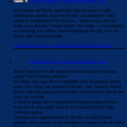
Clouds: Experte
8. Januar 2026 Beim 3:43
Als Gegner im Finale, und dafür will ich keine Credits
einheimsen, meinte einer auf Twitter, die Madrider Clubs
sollen ne kombinierte Elf erstellen… denke auch, dass sie
beide so ne bessere Chance hätten. Oh Junge… wenn Madrid
so verteidigt wie Bilbao, dann bekommen wir das, was uns
letztes Jahr verwehrt wurde
Loggen Sie sich ein, um einen Kommentar abzugeben
UnDiaDePartit
8. Januar 2026 Beim 11:28
Super Spiel das Freude gemacht hat! Das Finale wird nur
sicher 1 bis 2 Stufen schwerer.
Ich finde, dass man Roony Bardghji mehr Einsatzzeit geben
sollte. Der Junge hat enormes Potential. Das Problem ist halt,
dass er mit dem jüngeren Yamal den derzeit besten Spieler der
Welt vor sich hat.
Vielleicht gehen diese sporadischen Einsätze diese Saison
noch durch, aber damit wird er sich bestimmt nicht lange
zufrieden geben.
Liverpool hat angeblich bereits 50 Mil. als Salah Ersatz
geboten. Das ist halt ein gewichtigeres Argument als die Bank