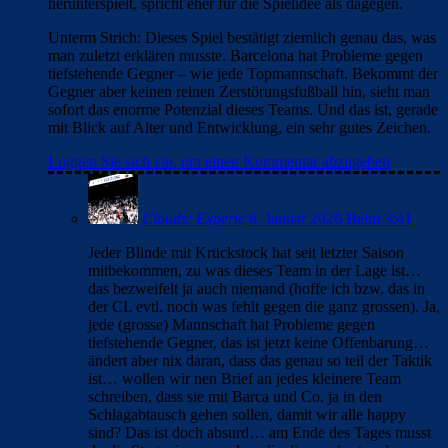
herunterspielt, spricht eher für die Spielidee als dagegen.
Unterm Strich: Dieses Spiel bestätigt ziemlich genau das, was
man zuletzt erklären musste. Barcelona hat Probleme gegen
tiefstehende Gegner – wie jede Topmannschaft. Bekommt der
Gegner aber keinen reinen Zerstörungsfußball hin, sieht man
sofort das enorme Potenzial dieses Teams. Und das ist, gerade
mit Blick auf Alter und Entwicklung, ein sehr gutes Zeichen.
Loggen Sie sich ein, um einen Kommentar abzugeben
Clouds: Experte
8. Januar 2026 Beim 3:41
Jeder Blinde mit Krückstock hat seit letzter Saison
mitbekommen, zu was dieses Team in der Lage ist…
das bezweifelt ja auch niemand (hoffe ich bzw. das in
der CL evtl. noch was fehlt gegen die ganz grossen). Ja,
jede (grosse) Mannschaft hat Probleme gegen
tiefstehende Gegner, das ist jetzt keine Offenbarung…
ändert aber nix daran, dass das genau so teil der Taktik
ist… wollen wir nen Brief an jedes kleinere Team
schreiben, dass sie mit Barca und Co. ja in den
Schlagabtausch gehen sollen, damit wir alle happy
sind? Das ist doch absurd… am Ende des Tages musst