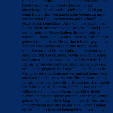
(oder von der Form) hinken wir der letzten Saison noch
hinter her. In der CL vieeel schlechter. Diese
aberwitzigen Abseitszahlen spielen heute doch gar
keine Rolle mehr, weil immer mehr Gegner zu mehr
und besseren Chancen kommen (auch schon Ende
letzte Saison bemerkbar). Also kann man sagen, dass
Flicks Taktik nicht mehr so gut aufgeht. Es sind ja nicht
nur tiefstehende Mannschaften, die uns Probleme
machen… Rayo, PSG, Madrid, Chelsea, Villareal usw.
gehen wie ein heisses Messer durch Butter gegen uns.
Manche wie Girona oder Levante hatten für die
offensive nur Luft für eine Halbzeit, beiden nutzte es
am Ende, zum Glück, nicht. Sevilla wiederum schon
und hatte nach dem verschossenen Elfer wieder Luft.
Ich, als jemand der viel Fussball schaut, sehe so viele
erfolgreiche gegnerische Angriffe nur bei Teams wie
ManU etc die straucheln und wir sind auf keinen Fall
auf deren Level… es wirkt, wie Flick letztens meinte,
für mich eher öfter unverdient. Bis auf paar Heimspiele
wie Bilbao, Atleti, Valencia, Getafe, Osasuna (und
Bilbao jetzt) hat man, mMn nicht wirklich oft die
Kontrolle über das Spielgeschehen (oder lange genug)
gehabt. Wirkte wie ein Schlagabtausch, der über unser
Spielermaterial halt öfter an uns ging. Keine Ahnung
ey, vlt auch meckern auf hohem Niveau, schauen wir