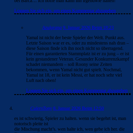
bei Barca… Ich hoffe man kann ihn irgendwie halten!
Loggen Sie sich ein, um einen Kommentar abzugeben
Azulgrana
9. Januar 2026 Beim 18:23
Yamal ist nicht der beste Spieler der Welt. Punkt aus.
Letzte Saison war er es, oder zu mindestens nah dran –
diese Saison finde ich ihn noch nicht so überragend.
Für einen garantierten Stammplatz ist er zu jung – er ist
kein gestandener Veteran. Gesunder Konkurrenzkampf
schadet niemandem – soll Roony seine Zeiten
bekommen, wenn Yamal nicht gut spielt. Nochmal,
Yamal ist 18, er ist kein Messi, er hat noch sehr viel
Luft nach oben!
Loggen Sie sich ein, um einen Kommentar abzugeben
CulersTony
8. Januar 2026 Beim 12:50
es ist schwierig, Spieler zu halten. wenn sie begehrt ist, man
notorisch pleite ist
die Mischung macht’s. wen halte ich, wen gebe ich her. die