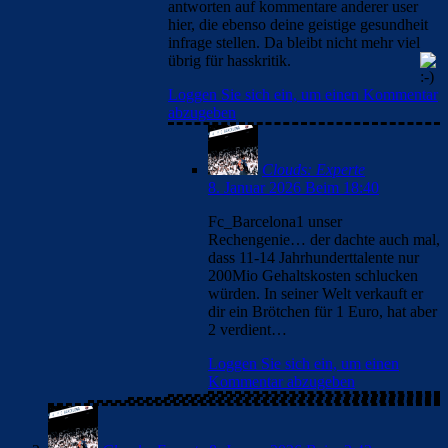
antworten auf kommentare anderer user
hier, die ebenso deine geistige gesundheit
infrage stellen. Da bleibt nicht mehr viel
übrig für hasskritik.
Loggen Sie sich ein, um einen Kommentar
abzugeben
Clouds: Experte
8. Januar 2026 Beim 18:40
Fc_Barcelona1 unser
Rechengenie… der dachte auch mal,
dass 11-14 Jahrhunderttalente nur
200Mio Gehaltskosten schlucken
würden. In seiner Welt verkauft er
dir ein Brötchen für 1 Euro, hat aber
2 verdient…
Loggen Sie sich ein, um einen
Kommentar abzugeben