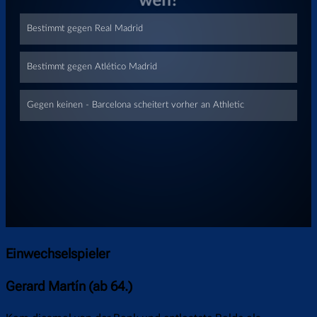
Überspringen
Einwechselspieler
Gerard Martín (ab 64.)