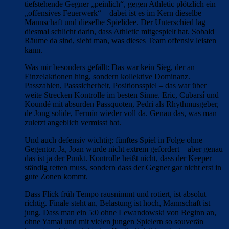
tiefstehende Gegner „peinlich“, gegen Athletic plötzlich ein
„offensives Feuerwerk“ – dabei ist es im Kern dieselbe
Mannschaft und dieselbe Spielidee. Der Unterschied lag
diesmal schlicht darin, dass Athletic mitgespielt hat. Sobald
Räume da sind, sieht man, was dieses Team offensiv leisten
kann.
Was mir besonders gefällt: Das war kein Sieg, der an
Einzelaktionen hing, sondern kollektive Dominanz.
Passzahlen, Passsicherheit, Positionsspiel – das war über
weite Strecken Kontrolle im besten Sinne. Eric, Cubarsí und
Koundé mit absurden Passquoten, Pedri als Rhythmusgeber,
de Jong solide, Fermín wieder voll da. Genau das, was man
zuletzt angeblich vermisst hat.
Und auch defensiv wichtig: fünftes Spiel in Folge ohne
Gegentor. Ja, Joan wurde nicht extrem gefordert – aber genau
das ist ja der Punkt. Kontrolle heißt nicht, dass der Keeper
ständig retten muss, sondern dass der Gegner gar nicht erst in
gute Zonen kommt.
Dass Flick früh Tempo rausnimmt und rotiert, ist absolut
richtig. Finale steht an, Belastung ist hoch, Mannschaft ist
jung. Dass man ein 5:0 ohne Lewandowski von Beginn an,
ohne Yamal und mit vielen jungen Spielern so souverän