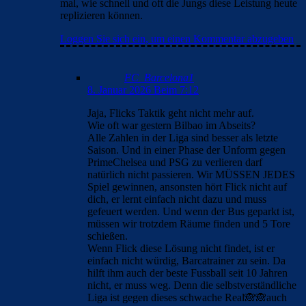
mal, wie schnell und oft die Jungs diese Leistung heute
replizieren können.
Loggen Sie sich ein, um einen Kommentar abzugeben
FC_Barcelona1
8. Januar 2026 Beim 7:12
Jaja, Flicks Taktik geht nicht mehr auf.
Wie oft war gestern Bilbao im Abseits?
Alle Zahlen in der Liga sind besser als letzte
Saison. Und in einer Phase der Unform gegen
PrimeChelsea und PSG zu verlieren darf
natürlich nicht passieren. Wir MÜSSEN JEDES
Spiel gewinnen, ansonsten hört Flick nicht auf
dich, er lernt einfach nicht dazu und muss
gefeuert werden. Und wenn der Bus geparkt ist,
müssen wir trotzdem Räume finden und 5 Tore
schießen.
Wenn Flick diese Lösung nicht findet, ist er
einfach nicht würdig, Barcatrainer zu sein. Da
hilft ihm auch der beste Fussball seit 10 Jahren
nicht, er muss weg. Denn die selbstverständliche
Liga ist gegen dieses schwache Real🙈🙈auch