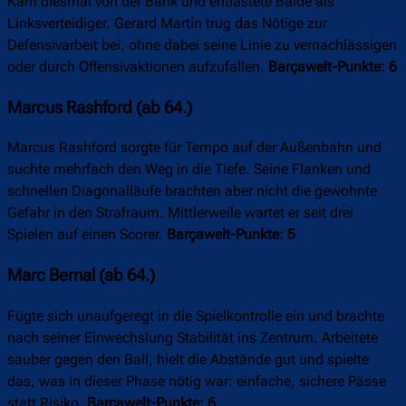
Kam diesmal von der Bank und entlastete Balde als
Linksverteidiger. Gerard Martín trug das Nötige zur
Defensivarbeit bei, ohne dabei seine Linie zu vernachlässigen
oder durch Offensivaktionen aufzufallen.
Barçawelt-Punkte: 6
Marcus Rashford (ab 64.)
Marcus Rashford sorgte für Tempo auf der Außenbahn und
suchte mehrfach den Weg in die Tiefe. Seine Flanken und
schnellen Diagonalläufe brachten aber nicht die gewohnte
Gefahr in den Strafraum. Mittlerweile wartet er seit drei
Spielen auf einen Scorer.
Barçawelt-Punkte: 5
Marc Bernal (ab 64.)
Fügte sich unaufgeregt in die Spielkontrolle ein und brachte
nach seiner Einwechslung Stabilität ins Zentrum. Arbeitete
sauber gegen den Ball, hielt die Abstände gut und spielte
das, was in dieser Phase nötig war: einfache, sichere Pässe
statt Risiko.
Barçawelt-Punkte: 6