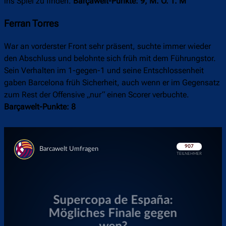
ins Spiel zu finden.
Barçawelt-Punkte: 9, M. O. T. M
Ferran Torres
War an vorderster Front sehr präsent, suchte immer wieder
den Abschluss und belohnte sich früh mit dem Führungstor.
Sein Verhalten im 1-gegen-1 und seine Entschlossenheit
gaben Barcelona früh Sicherheit, auch wenn er im Gegensatz
zum Rest der Offensive „nur“ einen Scorer verbuchte.
Barçawelt-Punkte: 8
Überspringen