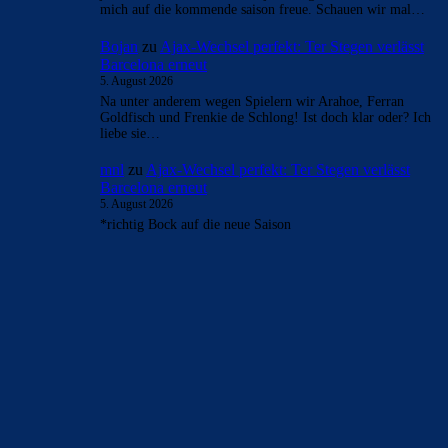
mich auf die kommende saison freue. Schauen wir mal…
Bojan
zu
Ajax-Wechsel perfekt: Ter Stegen verlässt
Barcelona erneut
5. August 2026
Na unter anderem wegen Spielern wir Arahoe, Ferran
Goldfisch und Frenkie de Schlong! Ist doch klar oder? Ich
liebe sie…
mnl
zu
Ajax-Wechsel perfekt: Ter Stegen verlässt
Barcelona erneut
5. August 2026
*richtig Bock auf die neue Saison
BILDERGALERIEN
Barça zurück im Camp Nou: Der große Comeback-Tag in Bildern
22. November 2025
Heim und auswärts: Das sollen die Trikots von Barça für die Saison
2025/26 sein
6. Januar 2025