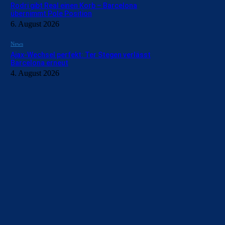
Rodri gibt Real einen Korb – Barcelona
übernimmt Pole Position
6. August 2026
News
Ajax-Wechsel perfekt: Ter Stegen verlässt
Barcelona erneut
4. August 2026
BILDERGALERIEN
Barça zurück im Camp Nou: Der große Comeback-Tag in Bi
22. November 2025
Heim und auswärts: Das sollen die Trikots von Barça für die
6. Januar 2025
WEITERE KATEGORIEN
News
4694
xTop News
4119