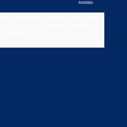
Anmelden
NEWS
WETTBEWERBE
STADION
VIDEO
BILDER
UNTERSTÜTZER WERDEN
COMMUNITY