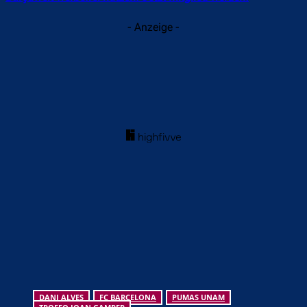
- Anzeige -
DANI ALVES
FC BARCELONA
PUMAS UNAM