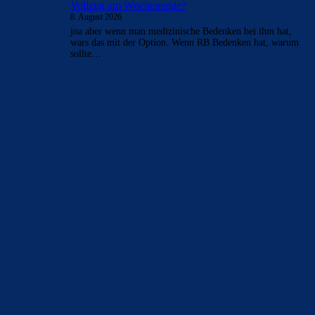
Vollzug am Wochenende?
8. August 2026
joa aber wenn man medizinische Bedenken bei ihm hat,
wars das mit der Option. Wenn RB Bedenken hat, warum
sollte…
BILDERGALERIEN
Barça zurück im Camp Nou: Der große Comeback-Tag in Bildern
22. November 2025
Heim und auswärts: Das sollen die Trikots von Barça für die Saison
2025/26 sein
6. Januar 2025
WEITERE KATEGORIEN
News
4694
xTop News
4119
La Liga
3264
Champions League
1112
Interview & PK
888