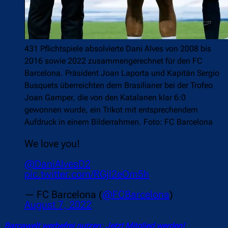
431 Pflichtspiele absolvierte Dani Alves von 2008 bis
2016 sowie 2022 zusammengerechnet für den FC
Barcelona. Präsident Joan Laporta und Kapitän Sergio
Busquets überreichten dem Brasilianer bei der Trofeo
Joan Gamper, die von den Katalanen klar 6:0
gewonnen wurde, ein Trikot mit entsprechendem
Aufdruck in einem Bilderrahmen. Foto: FC Barcelona
We love you!
@DaniAlvesD2
pic.twitter.com/RGjl2eOm5h
— FC Barcelona (
@FCBarcelona
)
August 7, 2022
Barçawelt werbefrei nutzen: Jetzt Mitglied werden!