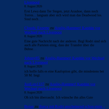
Liverpool
8. August 2026
Erst Lewa dann Ter Stegen, jetzt Arauhoe, dann noch
Torres... langsam aber sich wird man das Deadwood los.
Sind noch…
Clouds: Experte
zu
Araújo-Hammer! Kapitän vor
Wechsel nach Liverpool
8. August 2026
Eine gute Nachricht nach der anderen. Bzgl Rodri sind sich
auch alle Parteien einig, dass der Transfer über die
Bühne…
Johnny85
zu
Araújo-Hammer! Kapitän vor Wechsel
nach Liverpool
8. August 2026
ich hoffe falls es eine Kaufoption gibt, die mindestens bei
50 M. liegt.
JustLup1337
zu
Araújo-Hammer! Kapitän vor
Wechsel nach Liverpool
8. August 2026
Oh ich bin überrascht. Ich wünsche ihn alles Gute
Bojan
zu
Barça mit Rodri anscheinend schon einig –