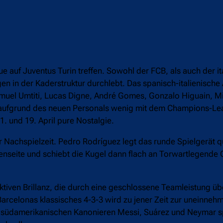
 auf Juventus Turin treffen. Sowohl der FCB, als auch der it
n in der Kaderstruktur durchlebt. Das spanisch-italienisch
amuel Umtiti, Lucas Digne, André Gomes, Gonzalo Higuain, M
 aufgrund des neuen Personals wenig mit dem Champions-Le
 und 19. April pure Nostalgie.
er Nachspielzeit. Pedro Rodríguez legt das runde Spielgerät q
nnenseite und schiebt die Kugel dann flach an Torwartlegende 
ektiven Brillanz, die durch eine geschlossene Teamleistung ü
 Barcelonas klassisches 4-3-3 wird zu jener Zeit zur uneinne
i südamerikanischen Kanonieren Messi, Suárez und Neymar sp