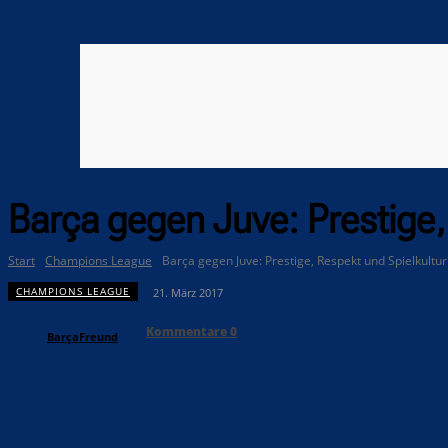
Barça gegen Juve: Prestige,
Start
Champions League
Barça gegen Juve: Prestige, Respekt und Spielkultur
CHAMPIONS LEAGUE
21. März 2017
Kommentare
0
BarçaFreund