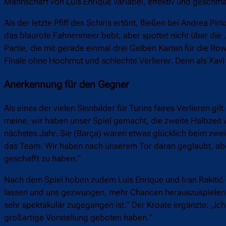
Mannschaft von Luis Enrique variabel, effektiv und geschma
Als der letzte Pfiff des Schiris ertönt, fließen bei Andrea 
das blaurote Fahnenmeer bebt, aber spottet nicht über die ‚
Partie, die mit gerade einmal drei Gelben Karten für die 
Finale ohne Hochmut und schlechte Verlierer. Denn als Xavi 
Anerkennung für den Gegner
Als eines der vielen Sinnbilder für Turins faires Verlieren g
meine, wir haben unser Spiel gemacht, die zweite Halbzeit w
nächstes Jahr. Sie (Barça) waren etwas glücklich beim zweite
das Team. Wir haben nach unserem Tor daran geglaubt, aber s
geschafft zu haben.“
Nach dem Spiel hoben zudem Luis Enrique und Ivan Rakitić d
lassen und uns gezwungen, mehr Chancen herauszuspielen. I
sehr spektakulär zugegangen ist.“ Der Kroate ergänzte: „Ich
großartige Vorstellung geboten haben.“