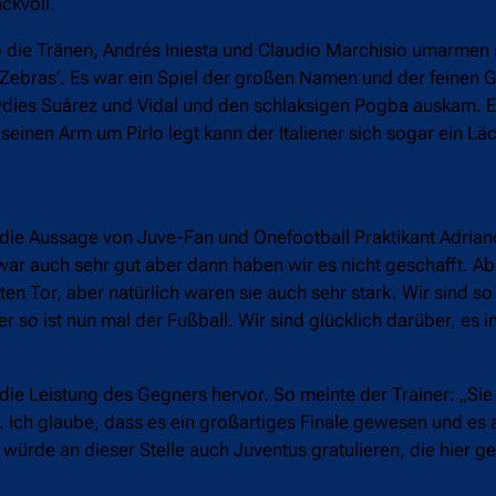
ckvoll.
Pirlo die Tränen, Andrés Iniesta und Claudio Marchisio umarmen
Zebras‘. Es war ein Spiel der großen Namen und der feinen Ge
Rowdies Suárez und Vidal und den schlaksigen Pogba auskam. E
seinen Arm um Pirlo legt kann der Italiener sich sogar ein Lä
ilt die Aussage von Juve-Fan und Onefootball Praktikant Adriano
ar auch sehr gut aber dann haben wir es nicht geschafft. Abe
n Tor, aber natürlich waren sie auch sehr stark. Wir sind so 
o ist nun mal der Fußball. Wir sind glücklich darüber, es in
ie Leistung des Gegners hervor. So meinte der Trainer: „Sie
ch glaube, dass es ein großartiges Finale gewesen und es a
 würde an dieser Stelle auch Juventus gratulieren, die hier g