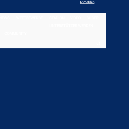
Anmelden
NEWS
WETTBEWERBE
STADION
VIDEO
BILDER
UNTERSTÜTZER WERDEN
COMMUNITY