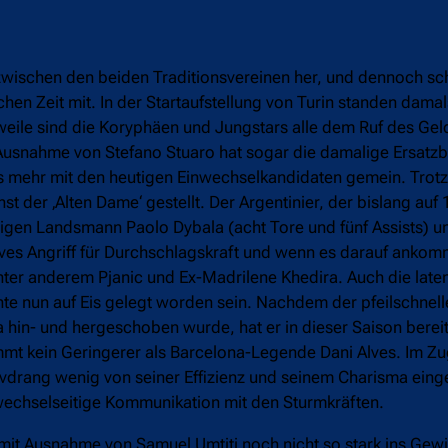
n zwischen den beiden Traditionsvereinen her, und dennoch s
schen Zeit mit. In der Startaufstellung von Turin standen dama
weile sind die Koryphäen und Jungstars alle dem Ruf des Gel
t Ausnahme von Stefano Stuaro hat sogar die damalige Ersatz
chts mehr mit den heutigen Einwechselkandidaten gemein. Tr
st der ‚Alten Dame‘ gestellt. Der Argentinier, der bislang auf 
igen Landsmann Paolo Dybala (acht Tore und fünf Assists) un
ves Angriff für Durchschlagskraft und wenn es darauf ankomm
unter anderem Pjanic und Ex-Madrilene Khedira. Auch die late
e nun auf Eis gelegt worden sein. Nachdem der pfeilschnelle
in- und hergeschoben wurde, hat er in dieser Saison bereits
kommt kein Geringerer als Barcelona-Legende Dani Alves. Im Z
sivdrang wenig von seiner Effizienz und seinem Charisma ein
 wechselseitige Kommunikation mit den Sturmkräften.
mit Ausnahme von Samuel Umtiti noch nicht so stark ins Gew