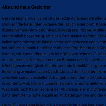
Alte und neue Gesichter
Gerade einmal zwei Jahre ist das letzte Aufeinandertreffe
Blick auf die beteiligten Akteure der Hauch einer prähistori
illustre Namen wie Vidal, Tévez, Morata und Pogba. Mittler
vermeintlich besseren sportlichen Perspektive gefolgt. Mi
italienische Metropole längst hinter sich gelassen und ni
hat sich mit Higuain bereits der nächste Top-Star in den Dien
kommt, wird neuerdings auch tatkräftig von seinem 21-Jähr
der erfahrenen Defensive rund um Bonucci und Co. steht Ju
Höchstgeschwindigkeit. Für die zentrale Stabilität sorgen 
Beziehung zwischen Juan Cuadrado und den Italienern könnt
zwischen seinem aktuellen Arbeitgeber und dem FC Chelsea h
in der Serie A absolviert. Ebenfalls über die rechte Seite 
Wechsels nach Italien scheint der Abwehrspieler mit Offen
dafür steht seine hohe Anzahl an Torbeteiligungen und die
Beim FC Barcelona fallen die Neuverpflichtungen hingegen 