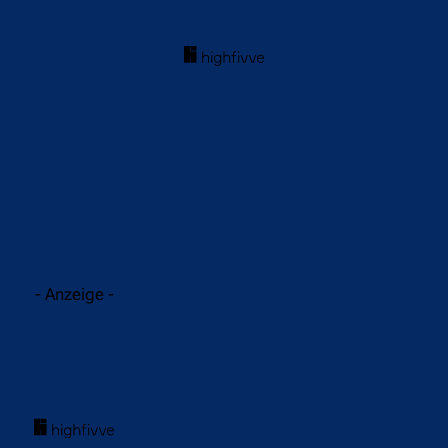
acebook
Twitter
WhatsApp
- Anzeige -