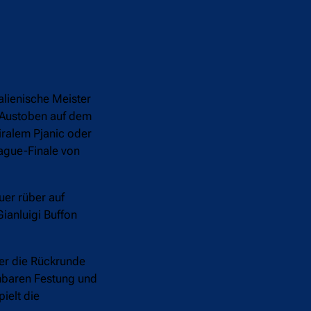
alienische Meister
e Austoben auf dem
iralem Pjanic oder
ague-Finale von
uer rüber auf
Gianluigi Buffon
ber die Rückrunde
hmbaren Festung und
ielt die