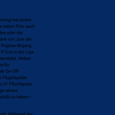
chwingt bei einem
ls neben Pirlo auch
des oder der
bank von Juve die
otz Pogbas Abgang
19 Tore in der Liga
terstützt. Neben
t für
nte On-Off-
 Flügelspieler
 31 Pflichtspiele
uge seines
gebüßt zu haben –
icht. Während der