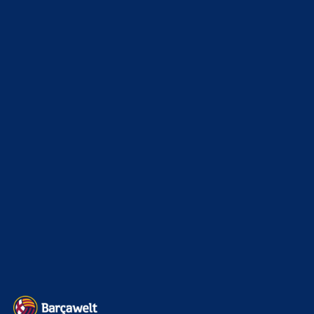
WEITERE KATEGORIEN
News
4697
xTop News
4124
La Liga
3264
Champions League
1112
Interview & PK
888
Sonstiges
675
Kader
626
Transfermarkt
605
Impressum
Datenschutz
Kontakt