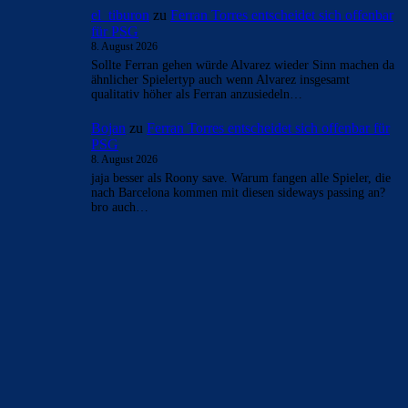
el_tiburon
zu
Ferran Torres entscheidet sich offenbar
für PSG
8. August 2026
Sollte Ferran gehen würde Alvarez wieder Sinn machen da
ähnlicher Spielertyp auch wenn Alvarez insgesamt
qualitativ höher als Ferran anzusiedeln…
Bojan
zu
Ferran Torres entscheidet sich offenbar für
PSG
8. August 2026
jaja besser als Roony save. Warum fangen alle Spieler, die
nach Barcelona kommen mit diesen sideways passing an?
bro auch…
BILDERGALERIEN
Barça zurück im Camp Nou: Der große Comeback-Tag in Bildern
22. November 2025
Heim und auswärts: Das sollen die Trikots von Barça für die Saison
2025/26 sein
6. Januar 2025