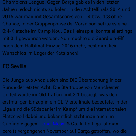
Champions League. Gegen Barça gab es in den letzten
Jahren jedoch nichts zu holen: In den Achtelfinals 2014 und
2015 war man mit Gesamtscores von 1:4 bzw. 1:3 ohne
Chance, in der Gruppenphase der Vorsaison setzte es eine
0:4-Klatsche im Camp Nou. Das Heimspiel konnte allerdings
mit 3:1 gewonnen werden. Nun möchte die Guardiola-Elf
nach dem Halbfinal-Einzug 2016 mehr, bestimmt kein
Wunschlos im Lager der Katalanen!
FC Sevilla
Die Jungs aus Andalusien sind DIE Überraschung in der
Runde der letzten Acht. Die Startruppe von Manchester
United wurde im Old Trafford mit 2:1 besiegt, was den
erstmaligen Einzug in ein CL-Viertelfinale bedeutete. In der
Liga sind die Südspanier im Kampf um die internationalen
Plätze voll dabei und bekanntlich steht man auch im
Cupfinale gegen
Lionel Messi
& Co. In La Liga ist man
bereits vergangenen November auf Barça getroffen, wo die