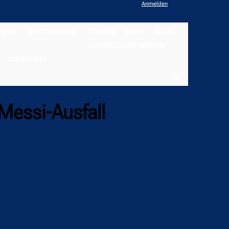
Anmelden
NEWS
WETTBEWERBE
STADION
VIDEO
BILDER
UNTERSTÜTZER WERDEN
COMMUNITY
Messi-Ausfall