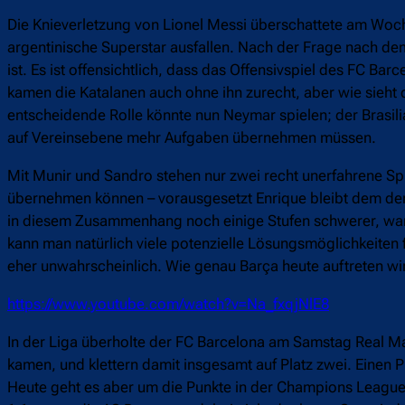
Die Knieverletzung von Lionel Messi überschattete am Woc
argentinische Superstar ausfallen. Nach der Frage nach dem
ist. Es ist offensichtlich, dass das Offensivspiel des FC Bar
kamen die Katalanen auch ohne ihn zurecht, aber wie sieht
entscheidende Rolle könnte nun Neymar spielen; der Brasili
auf Vereinsebene mehr Aufgaben übernehmen müssen.
Mit Munir und Sandro stehen nur zwei recht unerfahrene Spi
übernehmen können – vorausgesetzt Enrique bleibt dem derz
in diesem Zusammenhang noch einige Stufen schwerer, war 
kann man natürlich viele potenzielle Lösungsmöglichkeiten f
eher unwahrscheinlich. Wie genau Barça heute auftreten wi
https://www.youtube.com/watch?v=Na_fxqjNlE8
In der Liga überholte der FC Barcelona am Samstag Real M
kamen, und klettern damit insgesamt auf Platz zwei. Einen 
Heute geht es aber um die Punkte in der Champions League,