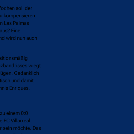
ochen soll der
 zu kompensieren
gen Las Palmas
aus? Eine
und wird nun auch
ositionsmäßig
uzbandrisses wiegt
fügen. Gedanklich
stisch und damit
mnis Enriques.
 zu einem 0:0
 FC Villarreal.
r sein möchte. Das