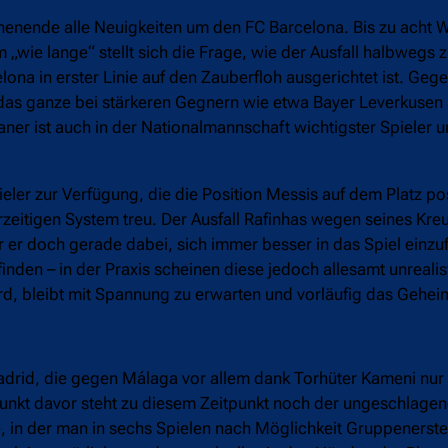
henende alle Neuigkeiten um den FC Barcelona. Bis zu acht W
 „wie lange“ stellt sich die Frage, wie der Ausfall halbwegs
celona in erster Linie auf den Zauberfloh ausgerichtet ist. Ge
 das ganze bei stärkeren Gegnern wie etwa Bayer Leverkusen 
aner ist auch in der Nationalmannschaft wichtigster Spieler 
eler zur Verfügung, die die Position Messis auf dem Platz p
eitigen System treu. Der Ausfall Rafinhas wegen seines Kre
er doch gerade dabei, sich immer besser in das Spiel einzu
inden – in der Praxis scheinen diese jedoch allesamt unreali
rd, bleibt mit Spannung zu erwarten und vorläufig das Gehei
adrid, die gegen Málaga vor allem dank Torhüter Kameni nur
Punkt davor steht zu diesem Zeitpunkt noch der ungeschlagene
 in der man in sechs Spielen nach Möglichkeit Gruppenerste