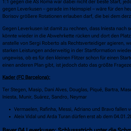
1:1 gegen die AS Roma war dabei nicht der beste Start, jedo
gegen Leverkusen – gerade im Heimspiel – wäre für den heut
Borisov größere Rotationen erlauben darf, die bei dem der
Gegen Leverkusen ist damit zu rechnen, dass Iniesta nach 
könnte wieder in die Abwehrkette rücken und dort den Plat
anstelle von Sergi Roberto als Rechtsverteidiger agieren, w
starken Leistungen anderweitig in der Startformation wiede
ungewiss, ob es für den kleinen Flitzer schon für einen Sta
einen anderen Plan gibt, ist jedoch dato das größte Fragez
Kader (FC Barcelona):
Ter Stegen, Masip, Dani Alves, Douglas, Piqué, Bartra, Mas
Iniesta, Munir, Suárez, Sandro, Neymar
Vermaelen, Rafinha, Messi, Adriano und Bravo fallen 
Aleix Vidal und Arda Turan dürfen erst ab dem 04.01.2
Bayer 04 Leverkusen: Schlussstrich unter die Sc