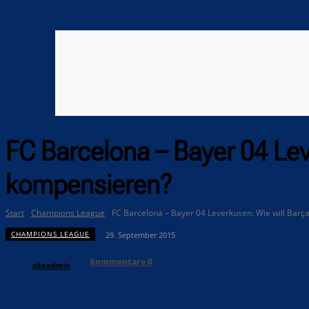
FC Barcelona – Bayer 04 Lev
kompensieren?
Start
Champions League
FC Barcelona – Bayer 04 Leverkusen: Wie will Barç
CHAMPIONS LEAGUE
29. September 2015
Kommentare
0
siteadmin