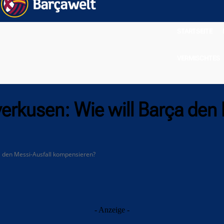
STARTSEITE
VERMISCHTES
erkusen: Wie will Barça den 
a den Messi-Ausfall kompensieren?
- Anzeige -