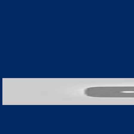
Teilen
F