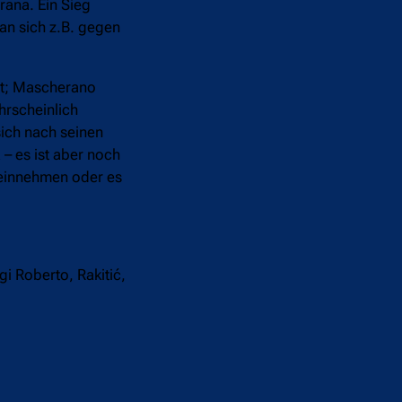
rana. Ein Sieg
an sich z.B. gegen
mt; Mascherano
hrscheinlich
sich nach seinen
– es ist aber noch
i einnehmen oder es
i Roberto, Rakitić,