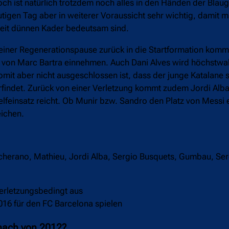
ch ist natürlich trotzdem noch alles in den Händen der Blaug
igen Tag aber in weiterer Voraussicht sehr wichtig, damit m
zeit dünnen Kader bedeutsam sind.
seiner Regenerationspause zurück in die Startformation kom
z von Marc Bartra einnehmen. Auch Dani Alves wird höchstwa
omit aber nicht ausgeschlossen ist, dass der junge Katalane 
rfindet. Zurück von einer Verletzung kommt zudem Jordi Alba 
rtelfeinsatz reicht. Ob Munir bzw. Sandro den Platz von Mess
eichen.
cherano, Mathieu, Jordi Alba, Sergio Busquets, Gumbau, Serg
verletzungsbedingt aus
016 für den FC Barcelona spielen
hmach von 2012?