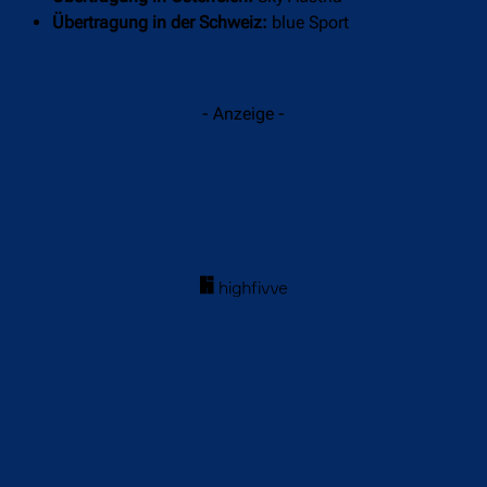
Übertragungsstart ist um 20 Uhr.
So eine Aufteilung zwischen zwei Sendern gibt es auch in
Österreich. Dort darf nicht dienstags, sondern mittwochs
Canal+ immer ein Champions-League-Spiel zeigen. Der Rest
läuft bei Sky Austria. Barcelona gegen Frankfurt sieht man
dementsprechend bei Sky Austria.
In der Schweiz ist blue Sport die Anlaufstelle. Es handelt sich
jeweils um kostenpflichtige Angebote, eine deutschsprachige
Übertragung im Free-TV wird zum Barça-Spiel nicht
angeboten.
FC Barcelona – Eintracht Frankfurt: Infos in der
Übersicht
Begegnung:
FC Barcelona – Eintracht Frankfurt
Wettbewerb:
UEFA Champions League
Runde:
Ligaphase, 6. Spieltag