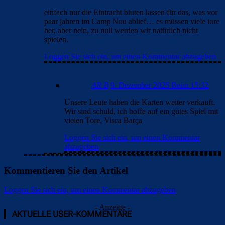
3 Kommentare
Clouds: Experte
8. Dezember 2025 Beim 23:07
Ich hätte echt gesagt, dass wir diesmal zu Null spielen
werden. Aber gegen uns ist ein Gegentor vorprogrammiert.
Ob per misslungener Abseitsfalle, individuellem Fehler oder
dadurch, dass man schon hoch genug führt und die
Konzentration nachlässt.
Die Defensive von Eintracht ist ne Katastrophe. 10 Gegentore
in den letzten 3 Spielen bzw 13 in 4. Also da sind unsere
Jungs der falsche Gegner, wenn sie das Blatt wenden wollen.
CL zurück im Camp Nou? Da weitermachen wo man bei
Atleti angefangen hat und bei Betis fortgeführt hat. Dann wird