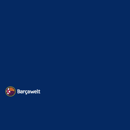
JustLup1337
zu
Araújo-Hammer! Kapitän vor
Wechsel nach Liverpool
8. August 2026
Oh ich bin überrascht. Ich wünsche ihn alles Gute
Bojan
zu
Barça mit Rodri anscheinend schon einig –
Vollzug am Wochenende?
8. August 2026
joa aber wenn man medizinische Bedenken bei ihm hat,
wars das mit der Option. Wenn RB Bedenken hat, warum
sollte…
BILDERGALERIEN
Barça zurück im Camp Nou: Der große Comeback-Tag in Bildern
22. November 2025
Heim und auswärts: Das sollen die Trikots von Barça für die Saison
2025/26 sein
6. Januar 2025
WEITERE KATEGORIEN