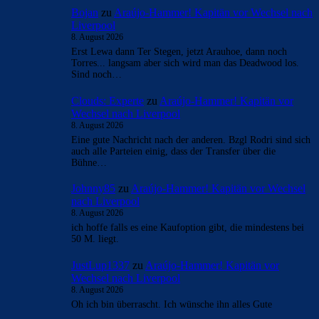
es ein 5:1.
Loggen Sie sich ein, um einen Kommentar abzugeben
Bojan
9. Dezember 2025 Beim 1:49
einfach nur die Eintracht bluten lassen für das, was vor
paar jahren im Camp Nou ablief… es müssen viele tore
her, aber nein, zu null werden wir natürlich nicht
spielen.
Loggen Sie sich ein, um einen Kommentar abzugeben
AR B
9. Dezember 2025 Beim 15:32
Unsere Leute haben die Karten weiter verkauft.
Wir sind schuld, ich hoffe auf ein gutes Spiel mit
vielen Tore, Visca Barça
Loggen Sie sich ein, um einen Kommentar
abzugeben
Kommentieren Sie den Artikel