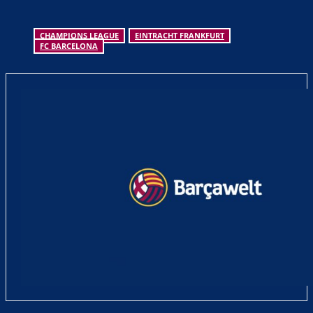
Datum:
9. Dezember 2025
Anstoß:
21:00 Uhr
Ort:
Camp Nou, Barcelona
Übertragung in Deutschland:
Prime Video
Übertragung in Österreich:
Sky Austria
Übertragung in der Schweiz:
blue Sport
- Anzeige -