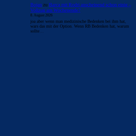
Loggen Sie sich ein, um einen Kommentar abzugeben
- Anzeige -
AKTUELLE USER-KOMMENTARE
Bojan
zu
Araújo-Hammer! Kapitän vor Wechsel nach
Liverpool
8. August 2026
Erst Lewa dann Ter Stegen, jetzt Arauhoe, dann noch
Torres... langsam aber sich wird man das Deadwood los.
Sind noch…
Clouds: Experte
zu
Araújo-Hammer! Kapitän vor
Wechsel nach Liverpool
8. August 2026
Eine gute Nachricht nach der anderen. Bzgl Rodri sind sich
auch alle Parteien einig, dass der Transfer über die
Bühne…
Johnny85
zu
Araújo-Hammer! Kapitän vor Wechsel
nach Liverpool
8. August 2026
ich hoffe falls es eine Kaufoption gibt, die mindestens bei
50 M. liegt.