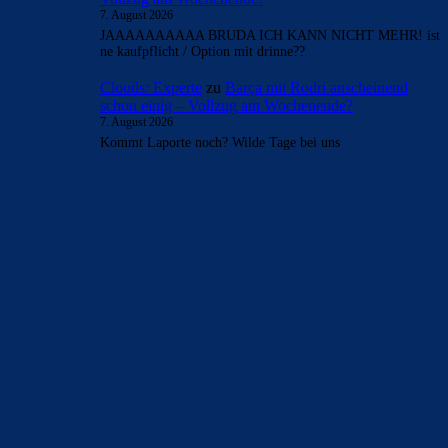
7. August 2026
JAAAAAAAAAA BRUDA ICH KANN NICHT MEHR! ist
ne kaufpflicht / Option mit drinne??
Clouds: Experte
zu
Barça mit Rodri anscheinend
schon einig – Vollzug am Wochenende?
7. August 2026
Kommt Laporte noch? Wilde Tage bei uns
BILDERGALERIEN
Barça zurück im Camp Nou: Der große Comeback-Tag in Bildern
22. November 2025
Heim und auswärts: Das sollen die Trikots von Barça für die Saison
2025/26 sein
6. Januar 2025
WEITERE KATEGORIEN
News
4693
xTop News
4118