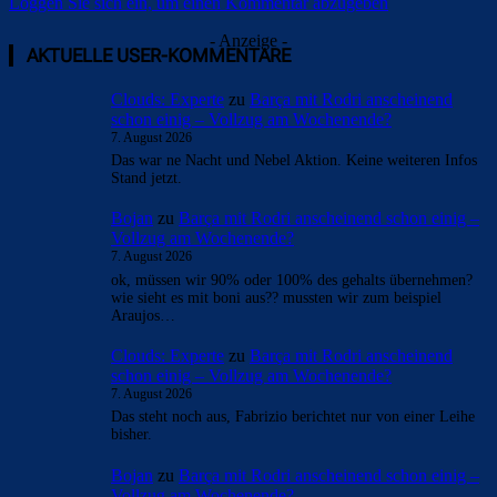
Loggen Sie sich ein, um einen Kommentar abzugeben
- Anzeige -
AKTUELLE USER-KOMMENTARE
Clouds: Experte
zu
Barça mit Rodri anscheinend
schon einig – Vollzug am Wochenende?
7. August 2026
Das war ne Nacht und Nebel Aktion. Keine weiteren Infos
Stand jetzt.
Bojan
zu
Barça mit Rodri anscheinend schon einig –
Vollzug am Wochenende?
7. August 2026
ok, müssen wir 90% oder 100% des gehalts übernehmen?
wie sieht es mit boni aus?? mussten wir zum beispiel
Araujos…
Clouds: Experte
zu
Barça mit Rodri anscheinend
schon einig – Vollzug am Wochenende?
7. August 2026
Das steht noch aus, Fabrizio berichtet nur von einer Leihe
bisher.
Bojan
zu
Barça mit Rodri anscheinend schon einig –
Vollzug am Wochenende?