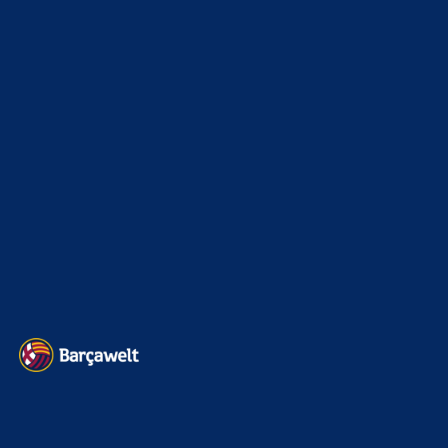
La Liga
3264
Champions League
1112
Interview & PK
888
Sonstiges
675
Kader
626
Transfermarkt
601
Impressum
Datenschutz
Kontakt