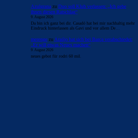
Azulgrana
zu
Duo soll Klub verlassen: „Ich gebe
ihnen diesen Ratschlag“
9. August 2026
Da bin ich ganz bei dir. Casadó hat bei mir nachhaltig mehr
Eindruck hinterlassen als Gavi und vor allem De…
merenge
zu
Araújo hat sich bei Barça verabschiedet:
„Er will etwas Neues machen“
9. August 2026
neues gebot für rodri 60 mil.
BILDERGALERIEN
Barça zurück im Camp Nou: Der große Comeback-Tag in Bildern
22. November 2025
Heim und auswärts: Das sollen die Trikots von Barça für die Saison
2025/26 sein
6. Januar 2025
WEITERE KATEGORIEN
News
4697