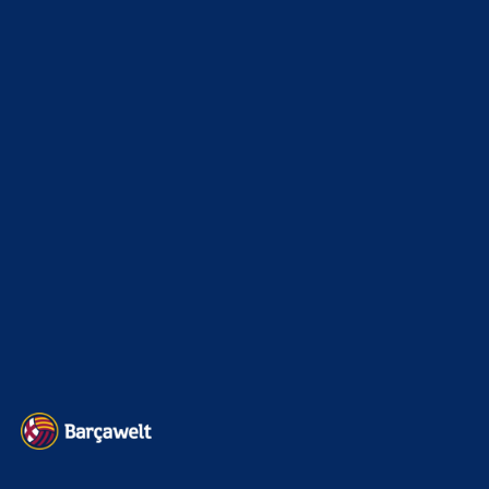
xTop News
4124
La Liga
3264
Champions League
1112
Interview & PK
888
Sonstiges
675
Kader
626
Transfermarkt
605
Impressum
Datenschutz
Kontakt