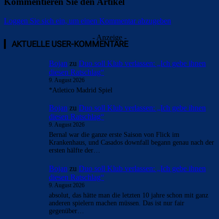
Kommentieren Sie den Artikel
Loggen Sie sich ein, um einen Kommentar abzugeben
- Anzeige -
AKTUELLE USER-KOMMENTARE
Bojan
zu
Duo soll Klub verlassen: „Ich gebe ihnen
diesen Ratschlag“
9. August 2026
*Atletico Madrid Spiel
Bojan
zu
Duo soll Klub verlassen: „Ich gebe ihnen
diesen Ratschlag“
9. August 2026
Bernal war die ganze erste Saison von Flick im
Krankenhaus, und Casados downfall begann genau nach der
ersten hälfte der…
Bojan
zu
Duo soll Klub verlassen: „Ich gebe ihnen
diesen Ratschlag“
9. August 2026
absolut, das hätte man die letzten 10 jahre schon mit ganz
anderen spielern machen müssen. Das ist nur fair
gegenüber…